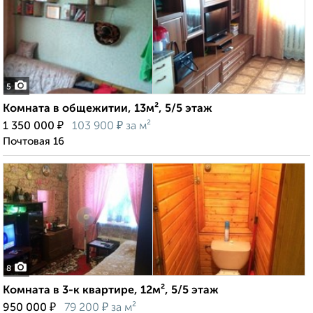
5
Комната в общежитии, 13м², 5/5 этаж
₽
₽
1 350 000
103 900
за м²
Почтовая 16
8
Комната в 3-к квартире, 12м², 5/5 этаж
₽
₽
950 000
79 200
за м²