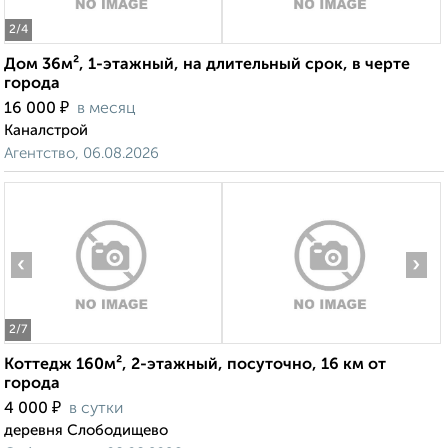
2
/4
Дом 36м², 1-этажный, на длительный срок, в черте
города
₽
16 000
в месяц
Каналстрой
Агентство, 06.08.2026
‹
›
2
/7
Коттедж 160м², 2-этажный, посуточно, 16 км от
города
₽
4 000
в сутки
деревня Слободищево