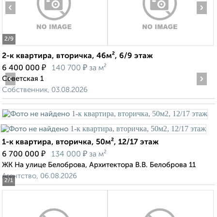
‹
›
2
/9
2-к квартира, вторичка, 46м², 6/9 этаж
₽
₽
6 400 000
140 700
за м²
‹
›
Советская 1
Собственник, 03.08.2026
1-к квартира, вторичка, 50м², 12/17 этаж
₽
₽
6 700 000
134 000
за м²
ЖК На улице Белоброва, Архитектора В.В. Белоброва 11
Агентство, 06.08.2026
2
/1