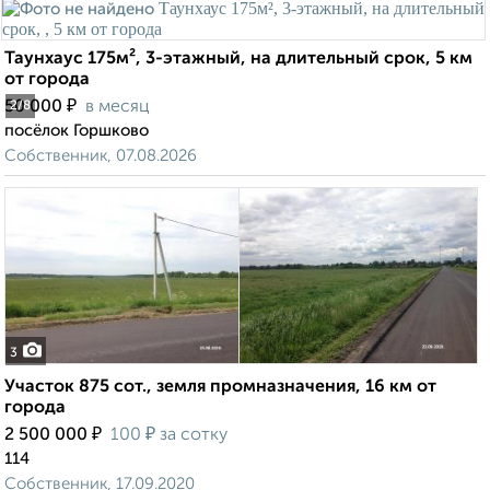
Таунхаус 175м², 3-этажный, на длительный срок, 5 км
от города
₽
50 000
в месяц
2
/8
посёлок Горшково
Собственник, 07.08.2026
3
Участок 875 сот., земля промназначения, 16 км от
города
₽
₽
2 500 000
100
за сотку
114
Собственник, 17.09.2020