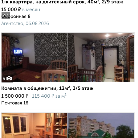
1-к квартира, на длительный срок, 40м², 2/9 этаж
₽
15 000
в месяц
2
/3
Оборонная 8
Агентство, 06.08.2026
8
Комната в общежитии, 13м², 3/5 этаж
₽
₽
1 500 000
115 400
за м²
Почтовая 16