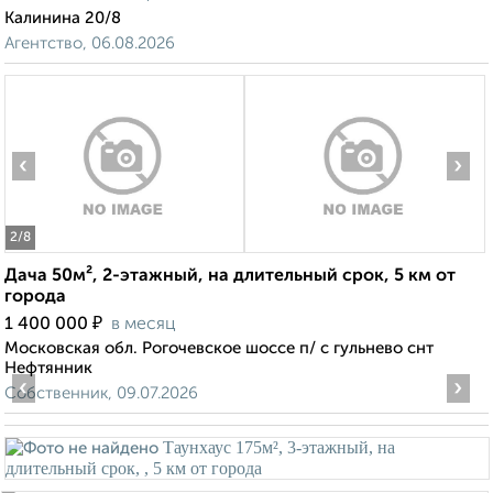
Калинина 20/8
Агентство, 06.08.2026
‹
›
2
/8
Дача 50м², 2-этажный, на длительный срок, 5 км от
города
₽
1 400 000
в месяц
Московская обл. Рогочевское шоссе п/ с гульнево снт
Нефтянник
‹
›
Собственник, 09.07.2026