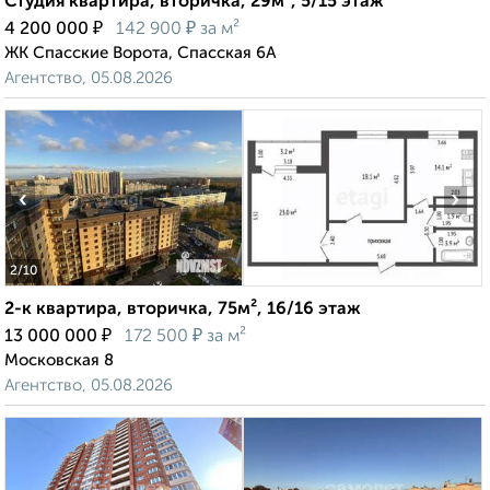
Студия квартира, вторичка, 29м², 5/15 этаж
₽
₽
4 200 000
142 900
за м²
ЖК Спасские Ворота, Спасская 6А
Агентство, 05.08.2026
‹
›
2
/10
2-к квартира, вторичка, 75м², 16/16 этаж
₽
₽
13 000 000
172 500
за м²
Московская 8
Агентство, 05.08.2026