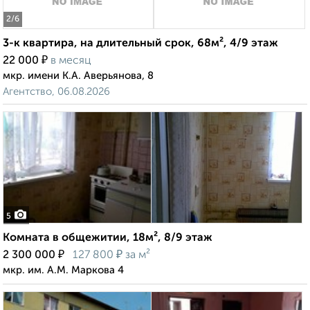
2
/6
3-к квартира, на длительный срок, 68м², 4/9 этаж
₽
22 000
в месяц
мкр. имени К.А. Аверьянова, 8
Агентство, 06.08.2026
5
Комната в общежитии, 18м², 8/9 этаж
₽
₽
2 300 000
127 800
за м²
мкр. им. А.М. Маркова 4