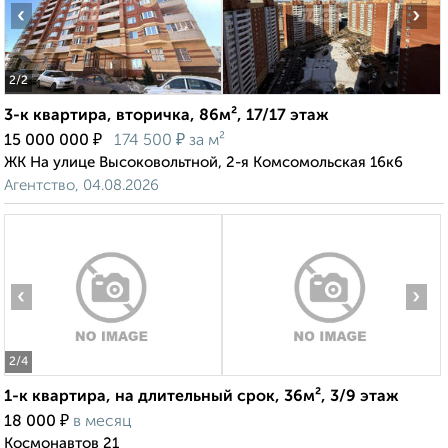
‹
›
2
/2
3-к квартира, вторичка, 86м², 17/17 этаж
₽
₽
15 000 000
174 500
за м²
ЖК На улице Высоковольтной, 2-я Комсомольская 16к6
Агентство, 04.08.2026
‹
›
2
/4
1-к квартира, на длительный срок, 36м², 3/9 этаж
₽
18 000
в месяц
Космонавтов 21