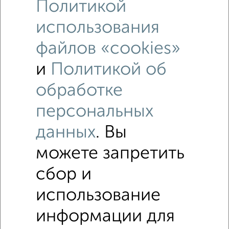
Политикой
использования
файлов «cookies»
и
Политикой об
обработке
Рядом, с меньшей ценой
Недалеко от микрорайон ДЗФС 25 с ценой ниже
персональных
данных
. Вы
Комнаты в общежитии
можете запретить
Поиск по схожим параметрам:
сбор и
микрорайон ДЗФС
на улице микрорайон ДЗФС
использование
без посредников
в кирпичном доме
информации для
не первый этаж
не последний этаж