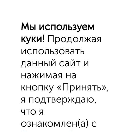
₽
1 130 000
Средняя цена район
Мы используем
Это предложение
Средняя цена по городу
куки!
Продолжая
использовать
Похожие предложения рядом
Комнаты в общежитии недалеко от микрорайон ДЗФС 25
данный сайт и
нажимая на
кнопку «Принять»,
я подтверждаю,
что я
ознакомлен(а) с