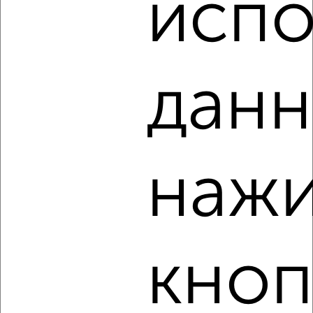
испо
‹
›
данн
2
/3
1-к квартира, на длительный срок, 38м², 3/16 этаж
₽
20 000
в месяц
Сенная 24
нажи
Агентство, 08.08.2026
кноп
‹
›
2
/4