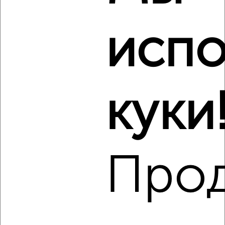
₽
23 000
в месяц
площадь Генерала Кузнецова 3
Собственник, 08.08.2026
испо
Виртуальные 3D-туры по музеям и объектам
культуры
куки
‹
›
Про
2
/3
1-к квартира, на длительный срок, 38м², 4/9 этаж
₽
21 000
в месяц
Школьная 7
Агентство, 08.08.2026