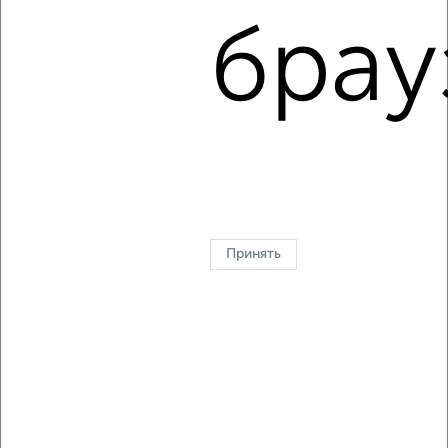
мкр. имени К.А. Аверьянова, 9
брау
Собственник, 08.08.2026
1 / 5
2
↑ НАВЕРХ К МЕНЮ
Однокомнатные
Двухкомнатные
3‑комнатные
Квартиры студии
Без посредников
На длительный срок
На сутки
Без мебели
Принять
Контакты
Политика конфиденциальности
Пользовательское соглашение
Дмитров, улица Школьная 10
© 2015–2026
Сайт-доска объявлений недвижимости
О проекте
Реклама на портале
Новости
Статьи
Блог
Риэлторы
Агентства
Застройщики
Ипотечный калькулятор
Консультации по недвижимости
Разместить объявление
Скачать приложение
Соцсети (vk.com | t.me | dzen.ru)