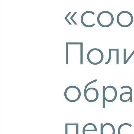
Космонавтов 6
«coo
Агентство, 08.08.2026
Поли
‹
›
2
/4
1-к квартира, на длительный срок, 40м², 2/9 этаж
обра
₽
15 000
в месяц
Школьная 9
Агентство, 08.08.2026
перс
‹
›