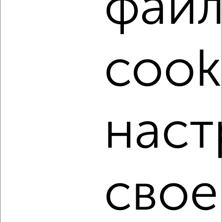
фай
‹
›
cook
2
/4
1-к квартира, на длительный срок, 35м², 4/9 этаж
₽
12 000
в месяц
мкр. имени В.Н. Махалина, 26
Агентство, 08.08.2026
наст
‹
›
свое
2
/5
1-к квартира, на длительный срок, 35м², 7/9 этаж
₽
16 000
в месяц