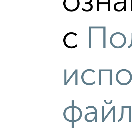
озна
‹
›
с
По
2
/4
1-к квартира, на длительный срок, 36м², 5/9 этаж
₽
16 500
в месяц
мкр. имени К.А. Аверьянова, 25
Агентство, 08.08.2026
испо
‹
›
фай
2
/2
1-к квартира, на длительный срок, 40м², 2/5 этаж
₽
15 000
в месяц