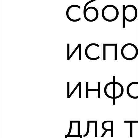
сбор
‹
›
испо
2
/4
1-к квартира, на длительный срок, 50м², 3/5 этаж
₽
19 000
в месяц
мкр. имени А.М. Маркова, 19
инф
Агентство, 08.08.2026
для 
‹
›
2
/4