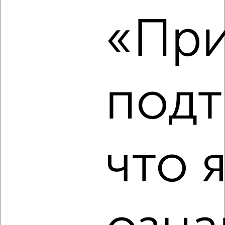
1-к квартира, на длительный срок, 36м², 3/9 этаж
«При
₽
20 000
в месяц
Подъячева 5
Агентство, 08.08.2026
подт
‹
›
2
/6
что 
1-к квартира, на длительный срок, 35м², 3/5 этаж
₽
14 000
в месяц
мкр. имени А.М. Маркова, 16А
Агентство, 08.08.2026