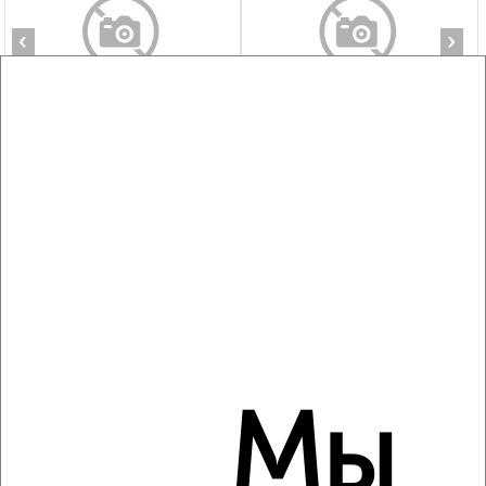
‹
›
2
/8
1-к квартира, на длительный срок, 38м², 7/9 этаж
₽
20 000
в месяц
Подъячева 5
Агентство, 08.08.2026
‹
›
Мы
2
/7
1-к квартира, на длительный срок, 35м², 1/4 этаж