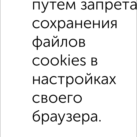
путем запрет
1-к квартиры
сохранения
Поиск по схожим параметрам:
на улице Подъячева
с хорошим ремонтом
файлов
не первый этаж
не последний этаж
с балконом
cookies в
с индивидуальным отоплением
Цена до 20 000 в мес.
площадью до 40 м²
настройках
↑ НАВЕРХ К МЕНЮ
своего
Однокомнатные
Двухкомнатные
3‑комнатные
Квартиры студии
Без посредников
На длительный срок
На сутки
Без мебели
браузера.
Контакты
Политика конфиденциальности
Пользовательское соглашение
Дмитров, улица Школьная 10