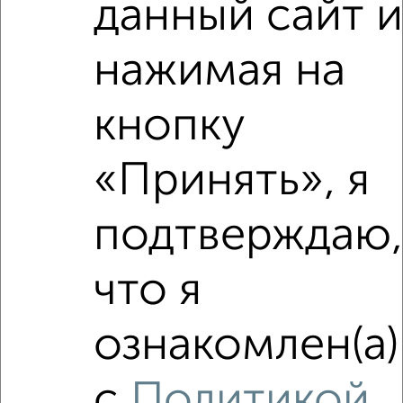
данный сайт и
1-к квартира, на длительный срок, 36м², 3/5 этаж
₽
16 500
в месяц
нажимая на
Кропоткинская 119
Агентство, 05.08.2026
кнопку
«Принять», я
‹
›
подтверждаю,
2
/5
что я
1-к квартира, на длительный срок, 35м², 3/9 этаж
₽
14 000
в месяц
Московская 5
ознакомлен(а)
Агентство, 05.08.2026
с
Политикой