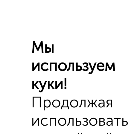
Мы
используем
Рядом, с меньшей ценой
Недалеко от Подъячева 5 с ценой ниже
куки!
Продолжая
‹
›
использовать
2
/2