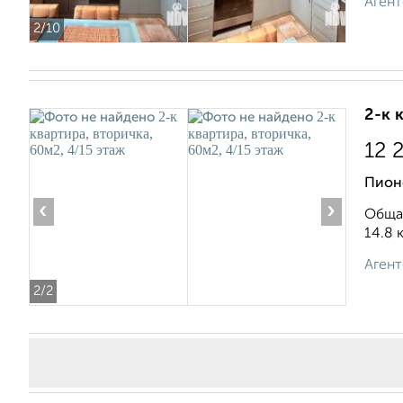
Агент
2
/10
2-к 
12 
Пион
‹
›
Общая
14.8 
Агент
2
/2