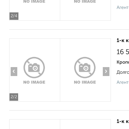
Агент
2
/4
1-к 
16 
Кроп
‹
›
Долго
Агент
2
/2
1-к 