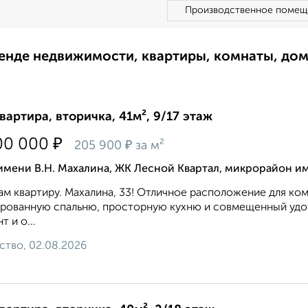
Производственное помещ
ренде недвижимости, квартиры, комнаты, до
квартира, вторичка, 41м², 9/17 этаж
₽
00 000
₽
205 900
за м²
имени В.Н. Махалина, ЖК Лесной Квартал, микрорайон им
м квартиру. Махалина, 33! Отличное расположение для ко
рованную спальню, просторную кухню и совмещенный удоб
т и о...
ство, 02.08.2026