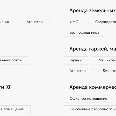
Аренда земельных 
чения
Агенство
ИЖС
Садоводст
Без посредников
Аренда гаржей, м
ражные боксы
Гаражи
Машиноме
Агенство
Без по
и (0)
Аренда коммерчес
Офисное помещение
ое помещение
Помещение свободного н