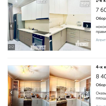
1-к 
7 6
Обор
‹
›
ноком
прави
Агент
2
/2
4-к 
8 4
Обор
‹
›
Оказы
площа