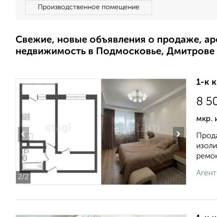
Производственное помещение
Свежие, новые объявления о продаже, а
недвижимость в Подмосковье, Дмитрове
1-к 
8 5
мкр. 
‹
›
Прода
изоли
ремон
Агент
2
/2