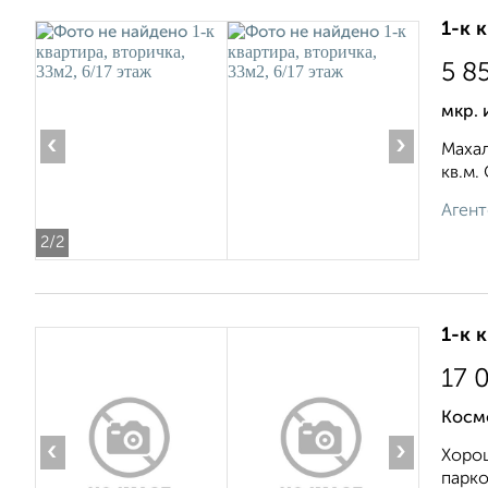
1-к 
5 8
мкр. 
‹
›
Махал
кв.м.
Агент
2
/2
1-к 
17 
Косм
‹
›
Хорош
парко