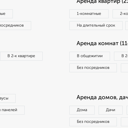
Аренда квартир (2
ные
1‑комнатные
2‑к
посредников
На длительный срок
Аренда комнат (11
В 2‑к квартире
В общежитии
В 2
Без посредников
Аренда домов, дач
аусы
п панелей
Дома
Дачи
Без посредников