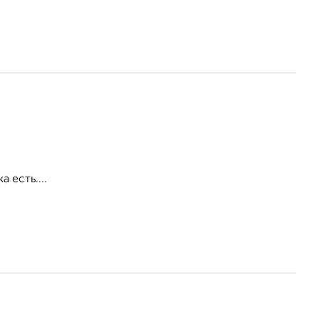
 есть....