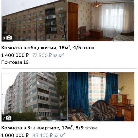
8
Комната в общежитии, 18м², 4/5 этаж
₽
₽
1 400 000
77 800
за м²
Почтовая 16
7
Комната в 3-к квартире, 12м², 8/9 этаж
₽
₽
1 000 000
83 400
за м²