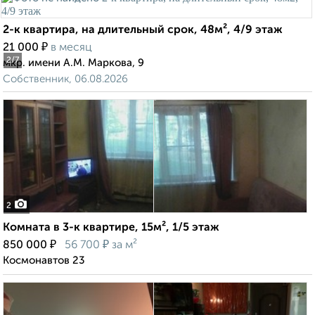
2-к квартира, на длительный срок, 48м², 4/9 этаж
₽
21 000
в месяц
2
/7
мкр. имени А.М. Маркова, 9
Собственник, 06.08.2026
2
Комната в 3-к квартире, 15м², 1/5 этаж
₽
₽
850 000
56 700
за м²
Космонавтов 23