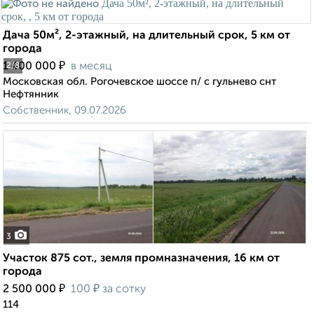
Дача 50м², 2-этажный, на длительный срок, 5 км от
города
₽
1 400 000
в месяц
2
/8
Московская обл. Рогочевское шоссе п/ с гульнево снт
Нефтянник
Собственник, 09.07.2026
3
Участок 875 сот., земля промназначения, 16 км от
города
₽
₽
2 500 000
100
за сотку
114