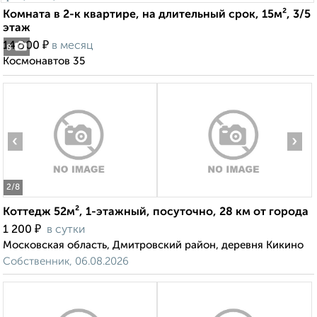
Комната в 2-к квартире, на длительный срок, 15м², 3/5
этаж
₽
14 000
в месяц
8
Космонавтов 35
‹
›
2
/8
Коттедж 52м², 1-этажный, посуточно, 28 км от города
₽
1 200
в сутки
Московская область, Дмитровский район, деревня Кикино
Собственник, 06.08.2026