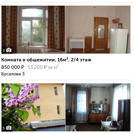
3
Комната в общежитии, 16м², 2/4 этаж
₽
₽
850 000
53 200
за м²
Бусалова 3
5