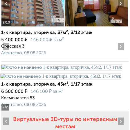
‹
›
2
/10
1-к квартира, вторичка, 37м², 3/12 этаж
₽
₽
5 400 000
146 000
за м²
‹
›
Спасская 3
Агентство, 08.08.2026
1-к квартира, вторичка, 45м², 1/17 этаж
₽
₽
6 500 000
146 100
за м²
Космонавтов 53
Агентство, 08.08.2026
2
/2
Виртуальные 3D-туры по интересным
‹
›
местам