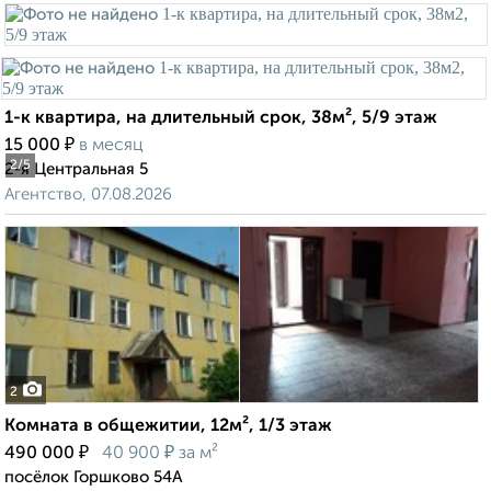
1-к квартира, на длительный срок, 38м², 5/9 этаж
₽
15 000
в месяц
2
/5
2-я Центральная 5
Агентство, 07.08.2026
2
Комната в общежитии, 12м², 1/3 этаж
₽
₽
490 000
40 900
за м²
посёлок Горшково 54А