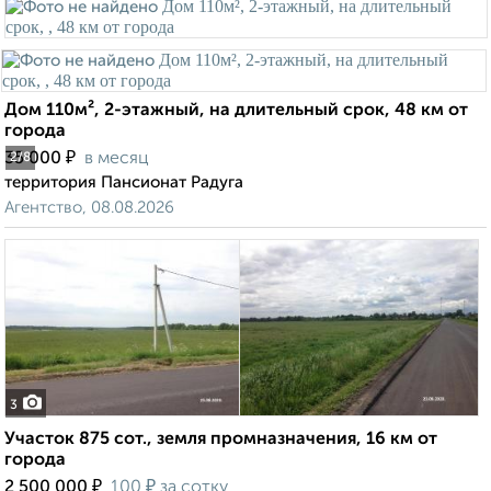
Дом 110м², 2-этажный, на длительный срок, 48 км от
города
₽
35 000
в месяц
2
/8
территория Пансионат Радуга
Агентство, 08.08.2026
3
Участок 875 сот., земля промназначения, 16 км от
города
₽
₽
2 500 000
100
за сотку