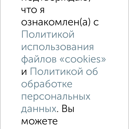
Советская 7
что я
ознакомлен(а) с
Политикой
использования
7
файлов «cookies»
Комната в 3-к квартире, на длительный срок, 12м², 1/1
и
Политикой об
этаж
₽
8 000
в месяц
обработке
Горная 27
персональных
данных
. Вы
можете