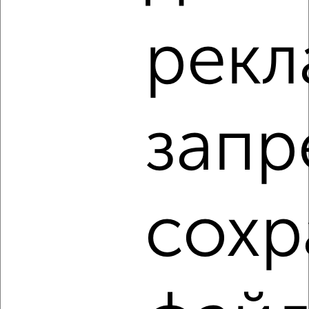
2-к квартира, на длительный срок, 52м², 6/9 этаж
рекл
₽
18 000
в месяц
Инженерная 25
Агентство, 07.08.2026
запр
‹
›
2
/4
сохр
2-к квартира, на длительный срок, 54м², 4/9 этаж
₽
23 000
в месяц
Подъячева 5
Собственник, 07.08.2026