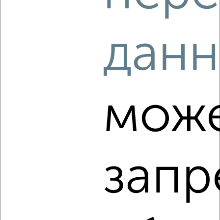
2
/5
данн
2-к квартира, на длительный срок, 42м², 10/14 этаж
₽
21 000
в месяц
Чекистская 6
Агентство, 07.08.2026
мож
‹
›
запр
2
/4
2-к квартира, на длительный срок, 49м², 3/5 этаж
₽
24 000
в месяц
Комсомольская 7
Собственник, 07.08.2026