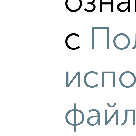
озна
‹
›
с
По
2
/5
2-к квартира, на длительный срок, 52м², 2/9 этаж
₽
22 000
в месяц
Подъячева 13
Собственник, 07.08.2026
испо
‹
›
фай
2
/5
2-к квартира, на длительный срок, 52м², 7/9 этаж
₽
18 000
в месяц