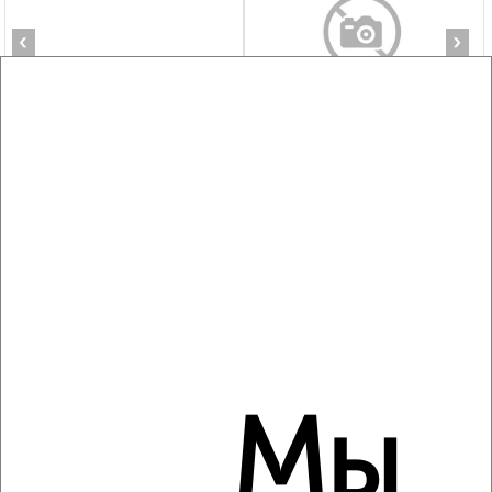
‹
›
2
/5
2-к квартира, на длительный срок, 55м², 5/9 этаж
₽
20 000
в месяц
Школьная 7
Агентство, 08.08.2026
‹
›
Мы
2
/7
2-к квартира, на длительный срок, 68м², 9/16 этаж