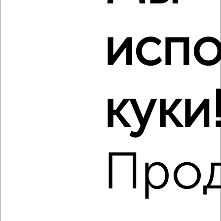
₽
25 000
в месяц
ЖК на Московской, Московская 8
Агентство, 08.08.2026
испо
Виртуальные 3D-туры по музеям и объектам
культуры
куки
‹
›
Про
2
/4
2-к квартира, на длительный срок, 51м², 3/5 этаж
₽
17 500
в месяц
Чекистская 7
Агентство, 08.08.2026