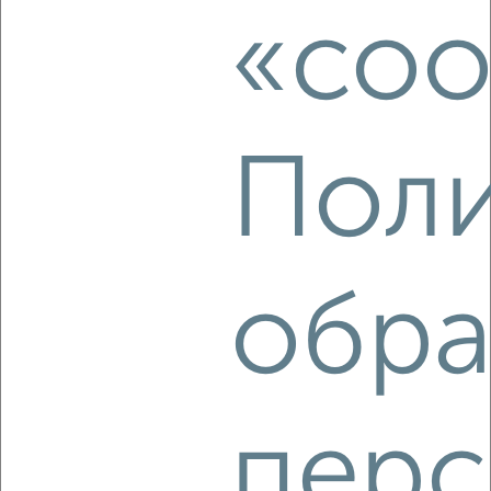
ЖК Северная Жемчужина, Подлипичье 6
«coo
Агентство, 07.08.2026
Поли
‹
›
2
/3
2-к квартира, на длительный срок, 49м², 3/5 этаж
обра
₽
18 000
в месяц
мкр. имени А.М. Маркова, 11
Агентство, 07.08.2026
перс
‹
›