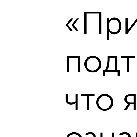
2-к квартира, на длительный срок, 50м², 3/5 этаж
«При
₽
18 000
в месяц
Большевистский переулок 4А
Агентство, 07.08.2026
подт
‹
›
2
/4
что 
2-к квартира, на длительный срок, 47м², 3/9 этаж
₽
19 000
в месяц
Космонавтов 21
Агентство, 07.08.2026