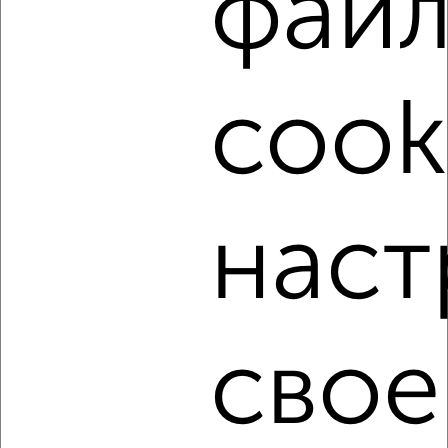
фай
‹
›
cook
2
/7
2-к квартира, на длительный срок, 55м², 5/18 этаж
₽
20 000
в месяц
Школьная 10
Агентство, 07.08.2026
наст
‹
›
свое
2
/8
2-к квартира, на длительный срок, 62м², 10/13 этаж
₽
23 000
в месяц