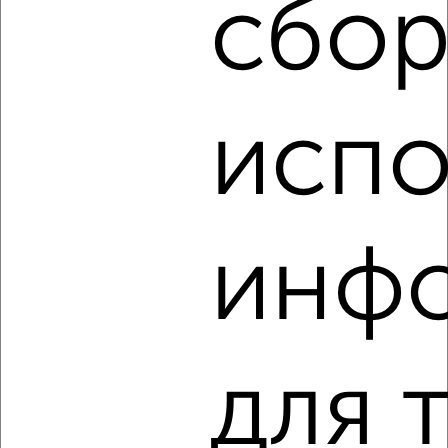
сбор
‹
›
испо
2
/6
2-к квартира, на длительный срок, 49м², 3/9 этаж
₽
21 000
в месяц
Подъячева 5
инф
Собственник, 07.08.2026
для 
‹
›
2
/5