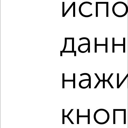
испо
‹
›
данн
2
/4
2-к квартира, на длительный срок, 52м², 6/9 этаж
₽
20 000
в месяц
Школьная 10
нажи
Агентство, 07.08.2026
кноп
‹
›
2
/5