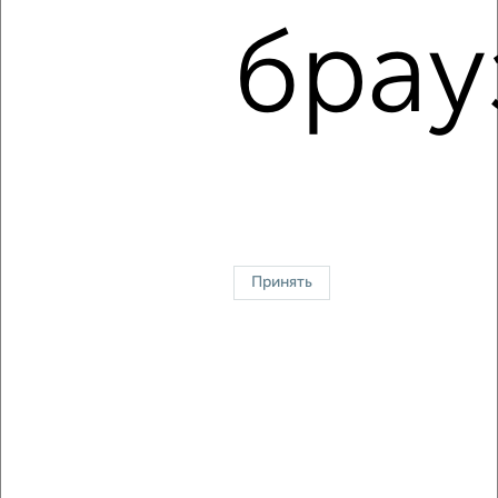
Большевистская 20
брау
Агентство, 07.08.2026
1 / 3
2
↑ НАВЕРХ К МЕНЮ
Однокомнатные
Двухкомнатные
3‑комнатные
Квартиры студии
Без посредников
На длительный срок
На сутки
Без мебели
Принять
Контакты
Политика конфиденциальности
Пользовательское соглашение
Дмитров, улица Школьная 10
© 2015–2026
Сайт-доска объявлений недвижимости
О проекте
Реклама на портале
Новости
Статьи
Блог
Риэлторы
Агентства
Застройщики
Ипотечный калькулятор
Консультации по недвижимости
Разместить объявление
Скачать приложение
Соцсети (vk.com | t.me | dzen.ru)