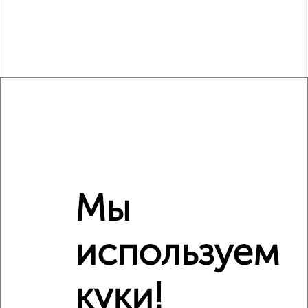
Рядом, с меньшей ценой
Мы
Недалеко от 9 с ценой ниже
используем
‹
›
куки!