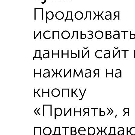
Продолжая
2
/3
2-к квартира, на длительный срок, 49м², 3/5 этаж
₽
18 000
в месяц
использоват
мкр. имени А.М. Маркова, 11
Агентство, 05.08.2026
данный сайт 
нажимая на
‹
›
кнопку
2
/4
2-к квартира, на длительный срок, 60м², 3/11 этаж
«Принять», я
₽
20 000
в месяц
Чекистская 8
подтверждаю
Агентство, 05.08.2026