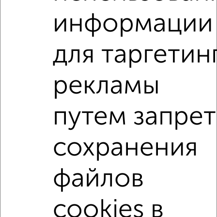
Агентство, 05.08.2026
информации
2-к квартиры
для таргетин
Поиск по схожим параметрам:
микрорайон имени А.М. Маркова
без посредников
рекламы
С холодильником
С мебелью
путем запрет
Со стиральной машиной
С посудомоечной машиной
С бытовой техникой
С телевизором
сохранения
С интернетом
С кондиционером
Можно с ребенком
Можно с животными
файлов
с хорошим ремонтом
не первый этаж
не последний этаж
с балконом
cookies в
с центральным отоплением
Цена до 25 000 в мес.