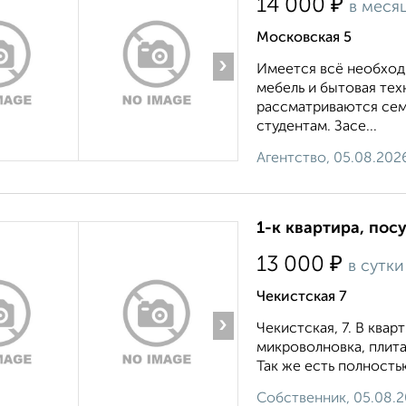
₽
14 000
в меся
Московская 5
›
Имеется всё необход
мебель и бытовая тех
рассматриваются сем
студентам. Засе...
Агентство, 05.08.202
1-к квартира, посу
₽
13 000
в сутки
Чекистская 7
›
Чекистская, 7. В квар
микроволновка, плита,
Так же есть полностью
Собственник, 05.08.