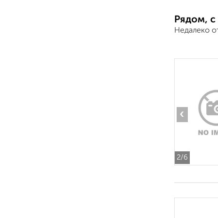
Рядом, с
Недалеко о
‹
2
/6