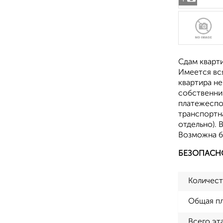
Сдам кварт
Имеется вс
квартира не
собственни
платежеспо
транспортн
отдельно).
Возможна б
БЕЗОПАСН
Количест
Общая п
Всего эт