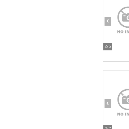
‹
2
/5
‹
2
/7