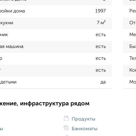
ройки дома
1997
Ре
кухни
7 м²
От
ник
есть
Ме
ая машина
есть
Бы
р
есть
Те
т
есть
Ко
 детьми
да
Мо
жение, инфраструктура рядом
Продукты
ды
Банкоматы