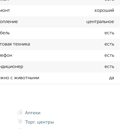
монт
хороший
опление
центральное
бель
есть
товая техника
есть
лефон
есть
ндиционер
есть
жно с животными
да
Аптеки
Торг. центры