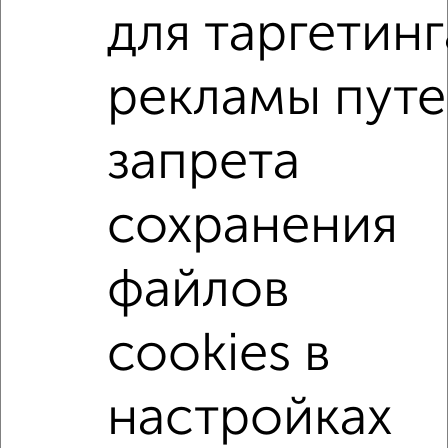
Агентство, 05.08.2026
для таргетинг
1-к квартиры
рекламы пут
Поиск по схожим параметрам:
запрета
на улице 2-я Центральная
С холодильником
С мебелью
Со стиральной машиной
сохранения
С бытовой техникой
С телевизором
С телефоном
С интернетом
Можно с ребенком
файлов
Можно с животными
с хорошим ремонтом
не первый этаж
не последний этаж
с балконом
cookies в
c большой кухней
с центральным отоплением
Цена до 15 000 в мес.
площадью до 40 м²
настройках