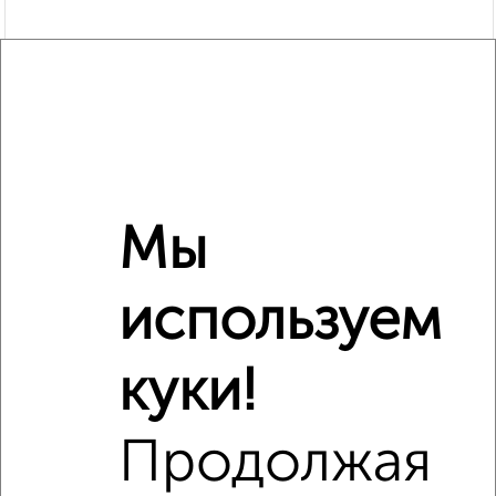
Мы
Рядом, с меньшей ценой
используем
Недалеко от 2-я Центральная 5 с ценой ниже
куки!
Продолжая
‹
›