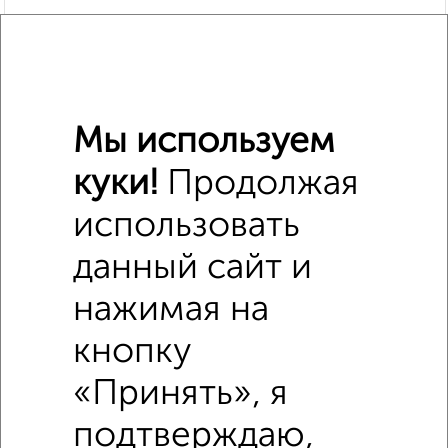
Мы используем
куки!
Продолжая
использовать
Похожие предложения рядом
1‑комнатные квартиры недалеко от Школьная 9
данный сайт и
нажимая на
кнопку
«Принять», я
подтверждаю,