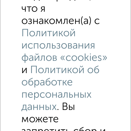
что я
ознакомлен(а) с
Политикой
использования
файлов «cookies»
и
Политикой об
Рядом, с меньшей ценой
Недалеко от Школьная 9 с ценой ниже
обработке
персональных
1-к квартиры
данных
. Вы
Поиск по схожим параметрам:
можете
на улице Школьная
С холодильником
С мебелью
Со стиральной машиной
С бытовой техникой