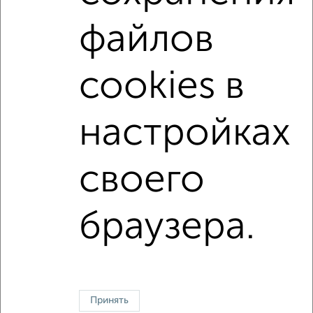
С интернетом
Можно с ребенком
файлов
Можно с животными
с хорошим ремонтом
не первый этаж
не последний этаж
cookies в
в малоэтажном доме
с балконом
c большой кухней
с центральным отоплением
настройках
Цена до 20 000 в мес.
площадью до 40 м²
своего
↑ НАВЕРХ К МЕНЮ
Однокомнатные
Двухкомнатные
3‑комнатные
Квартиры студии
браузера.
Без посредников
На длительный срок
На сутки
Без мебели
Контакты
Политика конфиденциальности
Пользовательское соглашение
Дмитров, улица Школьная 10
© 2015–2026
Сайт-доска объявлений недвижимости
О проекте
Принять
Реклама на портале
Новости
Статьи
Блог
Риэлторы
Агентства