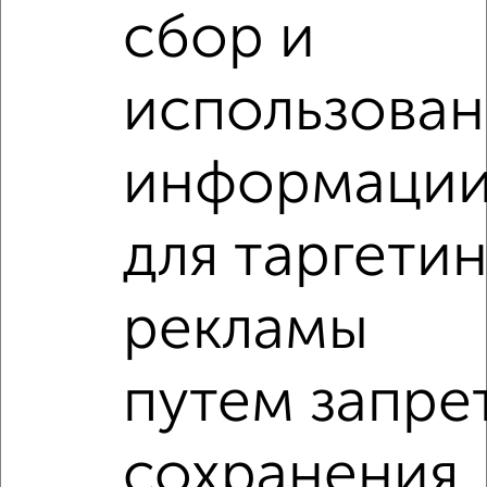
сбор и
‹
›
использова
2
/4
1-к квартира, на длительный срок, 35м², 5/9 этаж
информаци
₽
15 000
в месяц
Вокзальная 18А
Собственник, 05.08.2026
для таргетин
1-к квартиры
рекламы
Поиск по схожим параметрам:
на улице Инженерная
С холодильником
путем запре
С мебелью
Со стиральной машиной
С бытовой техникой
С телевизором
сохранения