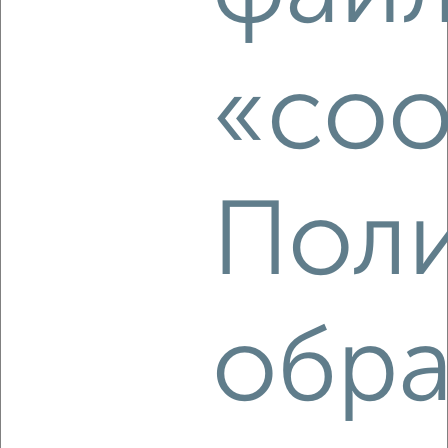
2
/5
2-к квартира, на длительный срок, 55м², 5/9 этаж
₽
20 000
в месяц
«coo
Школьная 7
Агентство, 06.08.2026
Поли
‹
›
2
/7
2-к квартира, на длительный срок, 68м², 9/16 этаж
обра
₽
25 000
в месяц
ЖК на Московской, Московская 8
Агентство, 06.08.2026