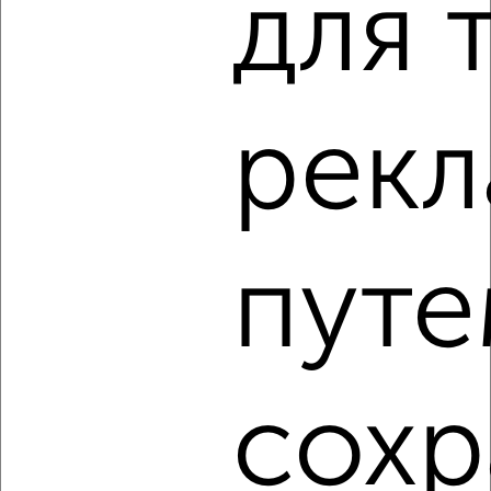
для 
‹
›
2
/7
2-к квартира, на длительный срок, 49м², 2/5 этаж
рек
₽
20 000
в месяц
Большевистская 21
Собственник, 05.08.2026
путе
‹
›
2
/5
сохр
2-к квартира, на длительный срок, 54м², 3/9 этаж
₽
27 000
в месяц
мкр. имени А.М. Маркова, 41