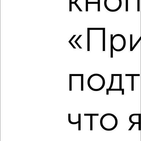
кноп
2
/5
«При
2-к квартира, на длительный срок, 50м², 3/9 этаж
₽
1 968
в месяц
Подъячева 5
Агентство, 06.08.2026
подт
‹
›
что 
2
/5
2-к квартира, на длительный срок, 54м², 3/9 этаж
₽
21 000
в месяц
Пушкинская 96
Собственник, 06.08.2026