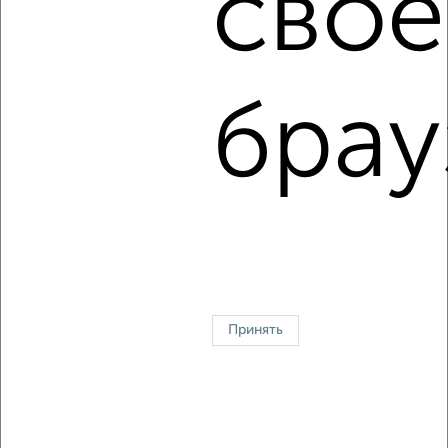
свое
2
/4
2-к квартира, на длительный срок, 54м², 2/9 этаж
₽
15 000
в месяц
Внуковская 29
брау
Агентство, 05.08.2026
1 / 3
2
↑ НАВЕРХ К МЕНЮ
Однокомнатные
Двухкомнатные
3‑комнатные
Квартиры студии
Без посредников
На длительный срок
На сутки
Без мебели
Принять
Контакты
Политика конфиденциальности
Пользовательское соглашение
Дмитров, улица Школьная 10
© 2015–2026
Сайт-доска объявлений недвижимости
О проекте
Реклама на портале
Новости
Статьи
Блог
Риэлторы
Агентства