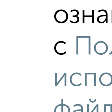
озна
‹
›
с
По
2
/4
2-к квартира, на длительный срок, 52м², 5/9 этаж
₽
20 000
в месяц
Пушкинская 96
испо
Агентство, 06.08.2026
‹
›
фай