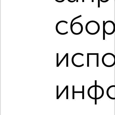
₽
18 000
в месяц
мкр. имени А.М. Маркова, 11
сбор
Агентство, 05.08.2026
‹
›
испо
2
/5
2-к квартира, на длительный срок, 50м², 10/17 этаж
₽
24 000
в месяц
инф
ЖК На улице Высоковольтной, 2-я Комсомольская 16к1
Агентство, 05.08.2026