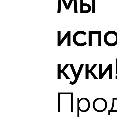
Мы
2
/4
2-к квартира, на длительный срок, 54м², 4/12 этаж
₽
19 000
в месяц
испо
мкр. имени К.А. Аверьянова, 19
Агентство, 06.08.2026
Виртуальные 3D-туры по музеям и объектам
культуры
куки
‹
›
Про
2
/4
2-к квартира, на длительный срок, 54м², 3/9 этаж