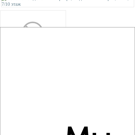
2
/5
2-к квартира, на длительный срок, 50м², 7/10 этаж
₽
23 000
в месяц
Профессиональная 26
Агентство, 06.08.2026
‹
›