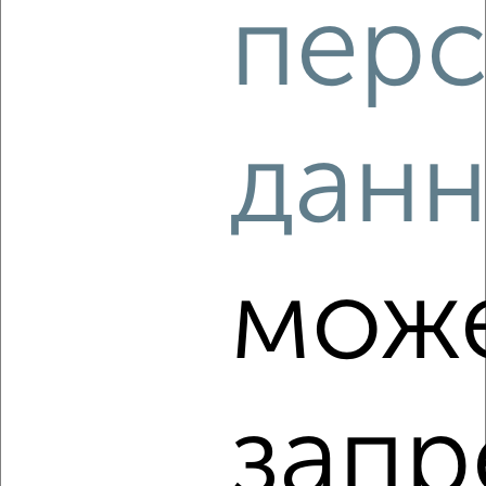
перс
‹
›
2
/5
дан
2-к квартира, на длительный срок, 46м², 2/5 этаж
₽
20 000
в месяц
мкр. ДЗФС, 17
Агентство, 06.08.2026
мож
‹
›
запр
2
/3
2-к квартира, на длительный срок, 49м², 3/5 этаж