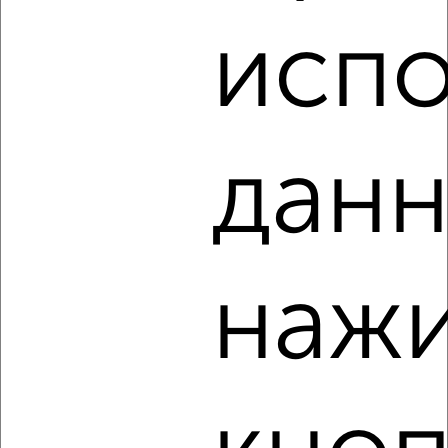
₽
18 000
в месяц
ЖК Спасские Ворота, Спасская 6А
испо
Агентство, 06.08.2026
данн
‹
›
2
/4
2-к квартира, на длительный срок, 50м², 6/10 этаж
нажи
₽
18 000
в месяц
Вокзальная 18А
Агентство, 06.08.2026
‹
›