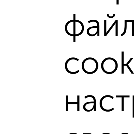
Собственник, 05.08.2026
фай
‹
›
cook
2
/5
2-к квартира, на длительный срок, 53м², 2/9 этаж
₽
24 000
в месяц
Загорская 36
Собственник, 05.08.2026
наст
‹
›