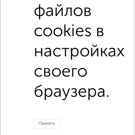
файлов
Можно с животными
с хорошим ремонтом
не первый этаж
не последний этаж
с балконом
cookies в
c большой кухней
с центральным отоплением
Цена до 20 000 в мес.
площадью до 60 м²
настройках
Срочная аренда
своего
↑ НАВЕРХ К МЕНЮ
Однокомнатные
Двухкомнатные
3‑комнатные
Квартиры студии
браузера.
Без посредников
На длительный срок
На сутки
Без мебели
Контакты
Политика конфиденциальности
Пользовательское соглашение
Дмитров, улица Школьная 10
© 2015–2026
Сайт-доска объявлений недвижимости
О проекте
Принять
Реклама на портале
Новости
Статьи
Блог
Риэлторы
Агентства
Застройщики
Ипотечный калькулятор