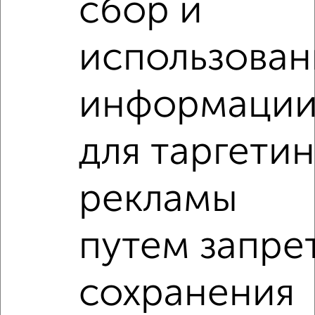
сбор и
‹
›
использован
2
/5
2-к квартира, на длительный срок, 52м², 6/9 этаж
информаци
₽
18 000
в месяц
Инженерная 25
Агентство, 07.08.2026
для таргетин
2-к квартиры
рекламы
Поиск по схожим параметрам:
на улице Пушкинская
С холодильником
путем запре
С мебелью
Со стиральной машиной
С бытовой техникой
С телевизором
сохранения
С интернетом
Можно с ребенком