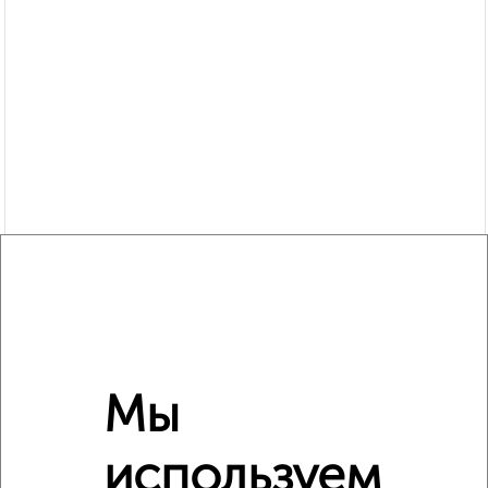
Похожие предложения рядом
2‑комнатные квартиры недалеко от Вокзальная 18А
Мы
используем