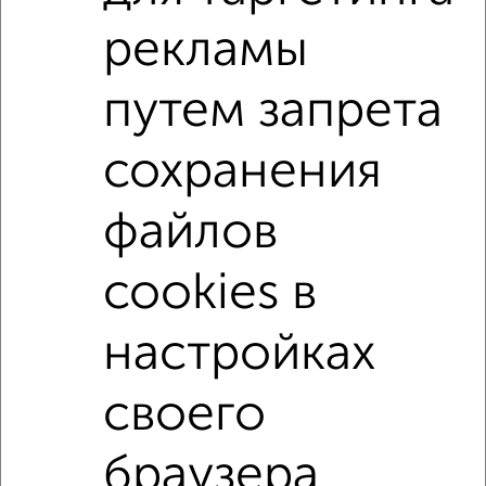
на улице Вокзальная
С холодильником
рекламы
С мебелью
Со стиральной машиной
С бытовой техникой
С телевизором
путем запрета
Можно с ребенком
Можно с животными
сохранения
с хорошим ремонтом
не первый этаж
не последний этаж
с балконом
файлов
с центральным отоплением
Цена до 20 000 в мес.
cookies в
площадью до 50 м²
настройках
↑ НАВЕРХ К МЕНЮ
своего
Однокомнатные
Двухкомнатные
3‑комнатные
Квартиры студии
Без посредников
На длительный срок
На сутки
Без мебели
браузера.