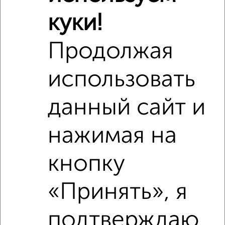
куки!
Продолжая
использовать
данный сайт и
нажимая на
кнопку
Рядом, с меньшей ценой
«Принять», я
Недалеко от Вокзальная 18А с ценой ниже
подтверждаю,