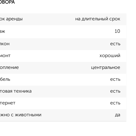
ОВОРА
ок аренды
на длительный срок
аж
10
лкон
есть
монт
хороший
опление
центральное
бель
есть
товая техника
есть
тернет
есть
жно с животными
да