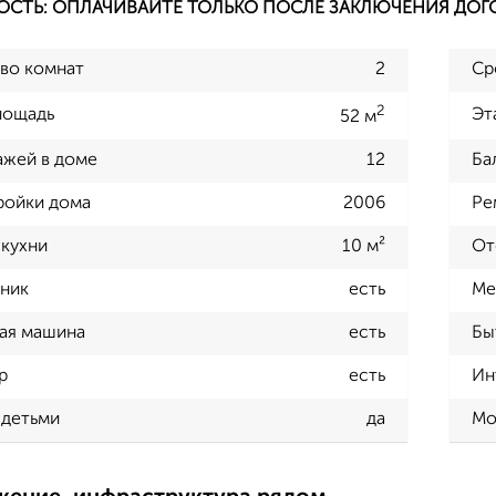
ОСТЬ: ОПЛАЧИВАЙТЕ ТОЛЬКО ПОСЛЕ ЗАКЛЮЧЕНИЯ ДОГ
во комнат
2
Ср
2
лощадь
Эт
52 м
ажей в доме
12
Ба
ройки дома
2006
Ре
кухни
10 м²
От
ник
есть
Ме
ая машина
есть
Бы
р
есть
Ин
 детьми
да
Мо