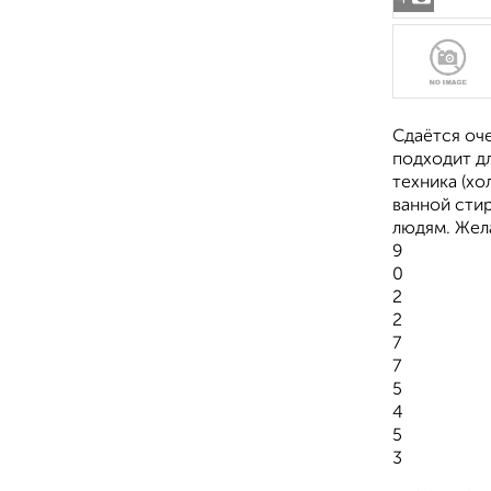
Сдаётся оче
подходит д
техника (хо
ванной сти
людям. Жел
9
0
2
2
7
7
5
4
5
3