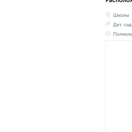
Располо
Школы
Дет. са
Поликл