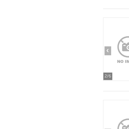
‹
2
/6