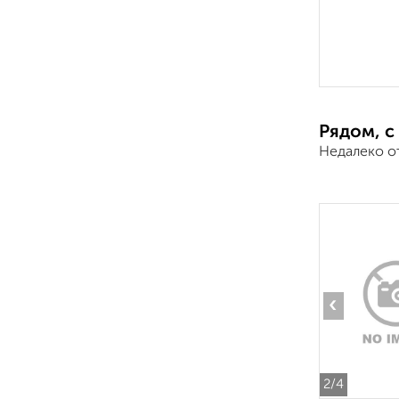
Рядом, с
Недалеко о
‹
2
/4