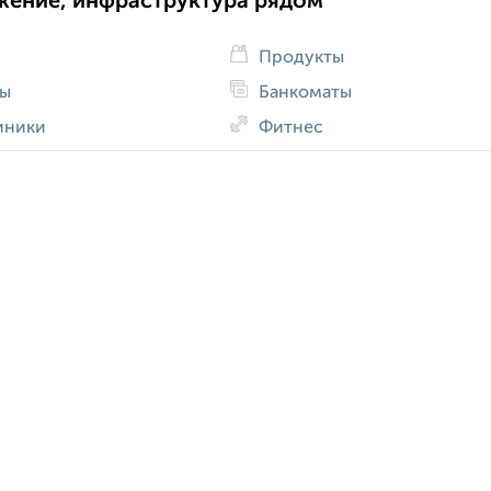
жение, инфраструктура рядом
Продукты
ды
Банкоматы
иники
Фитнес