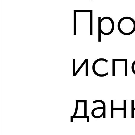
Агентство, 05.08.2026
Про
‹
›
исп
2
/1
2-к квартира, вторичка, 50м², 2/4 этаж
₽
₽
5 500 000
110 000
за м²
мкр. Подчерково-2, микрорайон Подчерково-2 11
Собственник, 05.08.2026
дан
‹
›