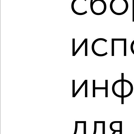
сбо
2
/2
2-к квартира, вторичка, 46м², 5/5 этаж
₽
₽
4 700 000
102 700
за м²
исп
Инженерная 32
Агентство, 04.08.2026
инф
‹
›
2
/2
2-к квартира, вторичка, 45м², 4/5 этаж
₽
₽
1 990 000
44 800
за м²
для
Космонавтов 23
Агентство, 04.08.2026