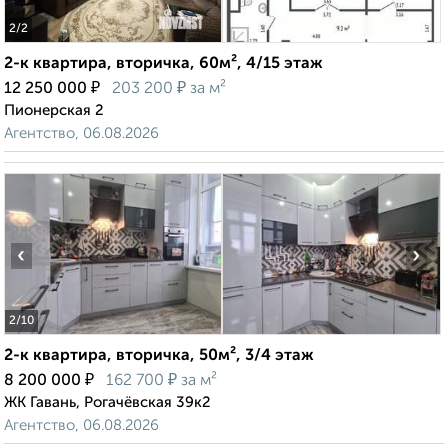
2
/2
2-к квартира, вторичка, 60м², 4/15 этаж
₽
₽
12 250 000
203 200
за м²
Пионерская 2
Агентство, 06.08.2026
‹
›
2
/10
2-к квартира, вторичка, 50м², 3/4 этаж
₽
₽
8 200 000
162 700
за м²
ЖК Гавань, Рогачёвская 39к2
Агентство, 06.08.2026