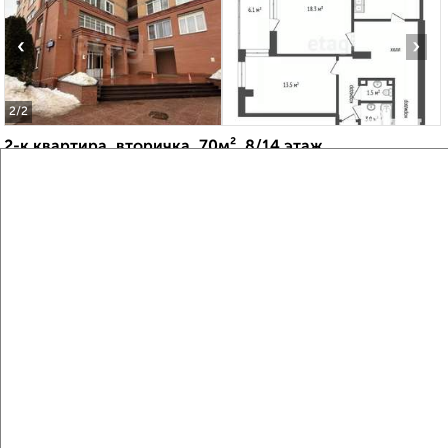
‹
›
2
/2
2-к квартира, вторичка, 70м², 8/14 этаж
₽
₽
9 900 000
142 100
за м²
мкр. имени К.А. Аверьянова, микрорайон имени К.А.
Аверьянова 17
Агентство, 06.08.2026
Виртуальные 3D-туры по музеям и объектам
культуры
‹
›