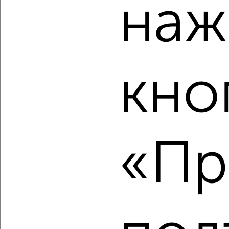
наж
2
/10
2-к квартира, вторичка, 75м², 16/16 этаж
₽
₽
13 000 000
172 500
за м²
Московская 8
Агентство, 05.08.2026
кно
‹
›
«Пр
2
/2
2-к квартира, вторичка, 88м², 1/18 этаж
₽
₽
12 300 000
140 100
за м²
Архитектора В.В. Белоброва 7
Агентство, 05.08.2026