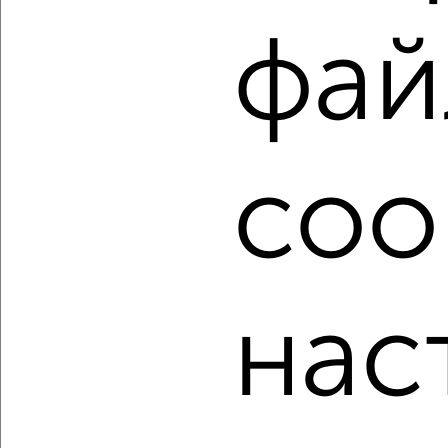
фильтров и сортировкой по параметрам, вы можете
подобрать для покупки двухкомнатную квартиру в
фай
Подмосковье, Дмитрове.
Найденные предложения: 106 объявлений, можно
посмотреть в виде списка или на карте, с описанием,
расположением, ценой и другими подробностями.
Подберите подходящую недвижимость из предложений
coo
от собственников, риэлторов, застройщиков и агенств
недвижимости, связаться с ними можно по телефону или
написать сообщение в любом удобном для вас
мессенджере, это безопасно и бесплатно.
Для покупки квартиры доступна ипотека от крупнейших
банков России: СберБанк, ВТБ, Альфа-Банк,
нас
Россельхозбанк, Совкомбанк, Т-Банк, Росбанк, Почта
Банк на сумму от 400 000 до 120 000 000 рублей сроком
до 30 лет.
Сайт работает во многих городах России.
Сколько стоит купить двухкомнатную квартиру в