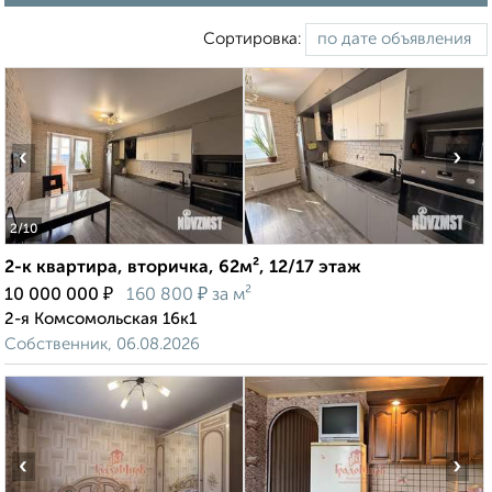
Сортировка:
‹
›
2
/10
2-к квартира, вторичка, 62м², 12/17 этаж
₽
₽
10 000 000
160 800
за м²
2-я Комсомольская 16к1
Собственник, 06.08.2026
‹
›