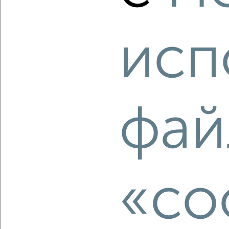
₽
₽
12 500 000
152 900
за м²
мкр. имени В.Н. Махалина, микрорайон имени В.Н.
Махалина 27
исп
Агентство, 05.08.2026
‹
›
фай
2
/2
2-к квартира, вторичка, 44м², 3/5 этаж
₽
₽
5 200 000
117 200
за м²
Инженерная 8
«co
Агентство, 05.08.2026