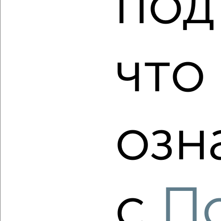
под
‹
›
что
2
/2
2-к квартира, вторичка, 62м², 14/17 этаж
₽
₽
9 000 000
145 200
за м²
Космонавтов 56
Агентство, 05.08.2026
озн
‹
›
с
П
2
/10
2-к квартира, вторичка, 82м², 8/12 этаж