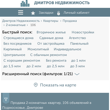
ДМИТРОВ НЕДВИЖИМОСТЬ
Закладки
Личный кабинет
Дмитров Недвижимость
Квартиры
Продажа
2‑комнатные
106
Быстрый поиск:
Вторичное жилье
Новостройки
Строящиеся дома
Сданные дома
Агентство
Без посредников
От застройщика
Панельный
Кирпичный
Монолитный
Индивидуальное
Центральное
С обычным ремонтом
С хорошим ремонтом
Без ремонта
до 1 млн
до 1,5 млн
до 2 млн
до 2,5 млн
до 3 млн
Расширенный поиск (фильтров: 1/21)
Показать на карте
Продажа 2‑комнатных квартир, 106 объявлений в
Подмосковье, Дмитрове