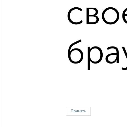
сво
Подмосковье, Дмитрове?
Цена недвижимости: мин. от
1990000
руб. до макс.
13000000
руб.
Средняя цена:
7980000
руб.
бра
Цена за м2: от
46279
руб. до
147727
руб.
Средняя цена за м2:
140000
руб.
Площадь: от
43
м2 до
88
м2
Средняя площадь:
57
м2
↑ НАВЕРХ К МЕНЮ
Однокомнатные
Двухкомнатные
Трехкомнатные
4‑комнатные
Квартиры студии
От застройщика
Без посредников
Вторичное жилье
Принять
В новостройке
В строящемся доме
В новом доме