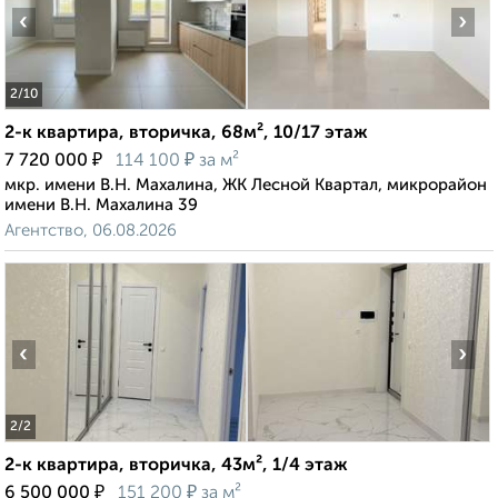
‹
›
2
/10
2-к квартира, вторичка, 68м², 10/17 этаж
₽
₽
7 720 000
114 100
за м²
мкр. имени В.Н. Махалина, ЖК Лесной Квартал, микрорайон
имени В.Н. Махалина 39
Агентство, 06.08.2026
‹
›
2
/2
2-к квартира, вторичка, 43м², 1/4 этаж
₽
₽
6 500 000
151 200
за м²