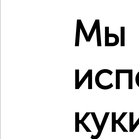
2
/2
Мы
2-к квартира, вторичка, 68м², 9/17 этаж
₽
₽
9 500 000
140 600
за м²
мкр. имени В.Н. Махалина, ЖК Лесной Квартал, микрорайон
имени В.Н. Махалина 39
Агентство, 05.08.2026
исп
‹
›
кук
2
/2
2-к квартира, вторичка, 75м², 16/16 этаж
₽
₽
13 000 000
172 500
за м²
Московская 8