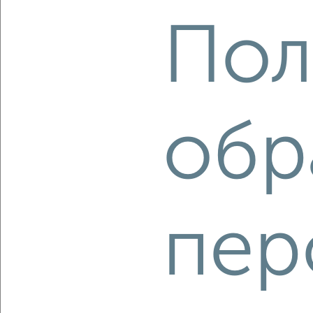
‹
›
Пол
2
/2
2-к квартира, вторичка, 71м², 3/16 этаж
₽
₽
9 900 000
139 100
за м²
обр
ЖК Спасские Ворота, Спасская 6А
Агентство, 05.08.2026
‹
›
пер
2
/2
2-к квартира, сданный дом, 56м², 8/12 этаж
₽
₽
7 500 000
135 200
за м²