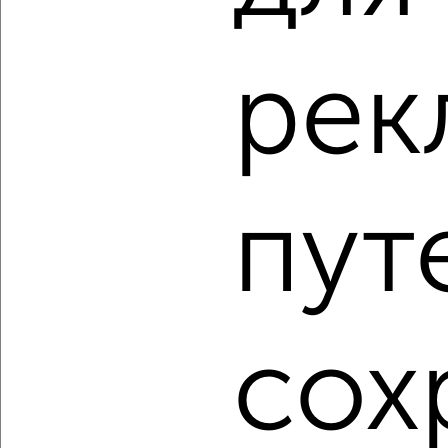
рек
‹
›
2
/2
2-к квартира, вторичка, 44м², 9/9 этаж
пут
₽
₽
5 700 000
130 800
за м²
Загорская 34
Агентство, 04.08.2026
1 / 2
2
сох
Как купить двухкомнатную квартиру в Подмосковье,
Дмитрове на сайте Дмитров-недвижимость?
Используя удобную форму поиска с множеством