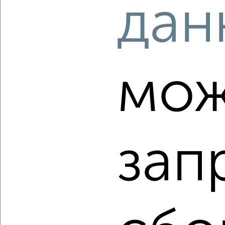
дан
Собственник, 05.08.2026
‹
›
мож
2
/10
2-к квартира, вторичка, 53м², 5/7 этаж
₽
₽
5 600 000
106 500
за м²
мкр. имени В.Н. Махалина, микрорайон имени В.Н.
зап
Махалина 8
Агентство, 04.08.2026
‹
›