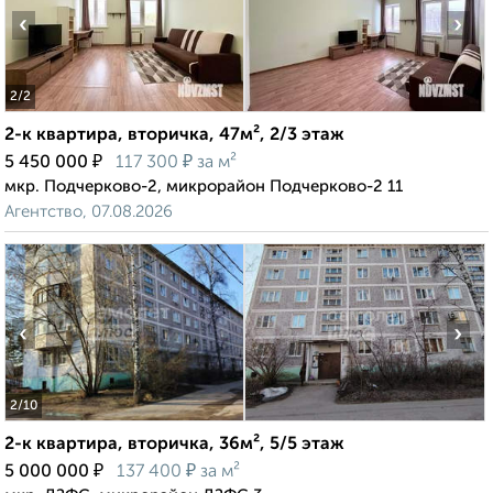
‹
›
2
/2
2-к квартира, вторичка, 47м², 2/3 этаж
₽
₽
5 450 000
117 300
за м²
мкр. Подчерково-2, микрорайон Подчерково-2 11
Агентство, 07.08.2026
‹
›
2
/10
2-к квартира, вторичка, 36м², 5/5 этаж
₽
₽
5 000 000
137 400
за м²