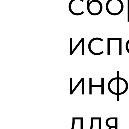
сбо
3-к квартира, вторичка, 84м², 10/14 этаж
₽
₽
11 500 000
136 800
за м²
мкр. имени К.А. Аверьянова, микрорайон имени К.А.
Аверьянова 17
исп
Агентство, 07.08.2026
‹
›
инф
2
/2
3-к квартира, вторичка, 68м², 9/9 этаж
₽
₽
12 300 000
180 700
за м²
мкр. имени А.М. Маркова, микрорайон имени А.М. Маркова
для
9
Агентство, 07.08.2026