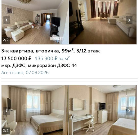
‹
›
2
/2
3-к квартира, вторичка, 99м², 3/12 этаж
₽
₽
13 500 000
135 900
за м²
мкр. ДЗФС, микрорайон ДЗФС 44
Агентство, 07.08.2026
‹
›
2
/2