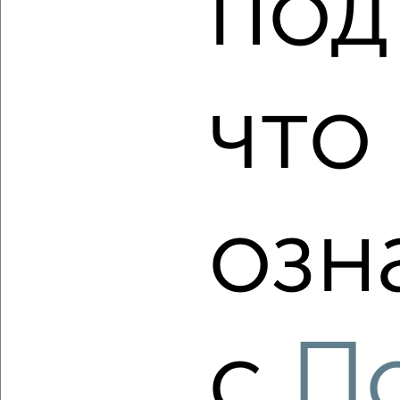
под
2
/7
1-к квартира, вторичка, 35м², 16/17 этаж
что
₽
₽
6 500 000
185 800
за м²
мкр. имени В.Н. Махалина, ЖК Лесной Квартал, микрорайон
имени В.Н. Махалина 36
Агентство, 07.08.2026
озн
‹
›
2
/2
с
П
1-к квартира, вторичка, 46м², 1/17 этаж
₽
₽
7 250 000
157 000
за м²
Оборонная 30