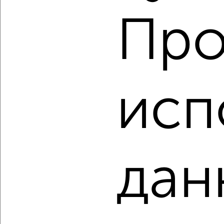
‹
›
Про
2
/10
2-к квартира, вторичка, 68м², 10/17 этаж
₽
₽
7 720 000
114 100
за м²
исп
мкр. имени В.Н. Махалина, ЖК Лесной Квартал, микрорайон
имени В.Н. Махалина 39
Агентство, 07.08.2026
дан
‹
›
2
/2
2-к квартира, вторичка, 43м², 1/3 этаж