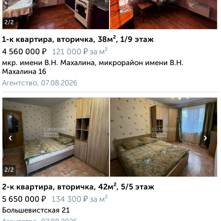
2
/2
1-к квартира, вторичка, 38м², 1/9 этаж
₽
₽
4 560 000
121 000
за м²
мкр. имени В.Н. Махалина, микрорайон имени В.Н.
Махалина 16
Агентство, 07.08.2026
‹
›
2
/2
2-к квартира, вторичка, 42м², 5/5 этаж
₽
₽
5 650 000
134 300
за м²
Большевистская 21