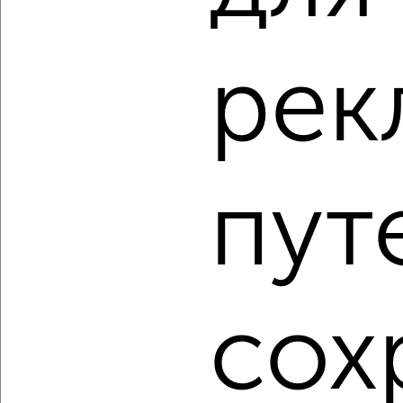
‹
›
рек
2
/2
3-к квартира, вторичка, 98м², 1/12 этаж
₽
₽
12 500 000
128 000
за м²
пут
мкр. имени В.Н. Махалина, микрорайон имени В.Н.
Махалина 27
Агентство, 07.08.2026
1 / 5
2
сох
Как купить квартиру, вторичное жилье в Подмосковье,
Дмитрове на сайте Дмитров-недвижимость?
Используя удобную форму поиска с множеством