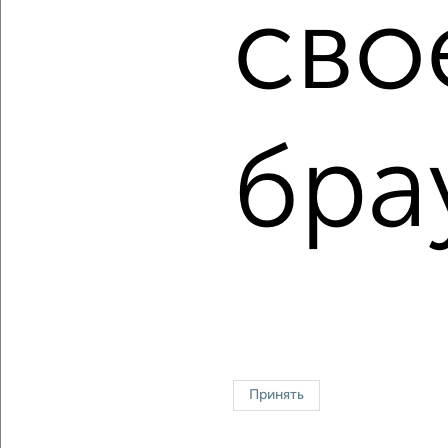
Сколько стоит купить квартиру в Подмосковье,
сво
Дмитрове?
Цена недвижимости: мин. от
4200000
руб. до макс.
17900000
руб.
Средняя цена:
7883666
руб.
бра
Цена за м2: от
144827
руб. до
131617
руб.
Средняя цена за м2:
138309
руб.
Площадь: от
29
м2 до
136
м2
Средняя площадь:
57
м2
↑ НАВЕРХ К МЕНЮ
Однокомнатные
Двухкомнатные
Трехкомнатные
4‑комнатные
Квартиры студии
От застройщика
Без посредников
Вторичное жилье
Принять
В новостройке
В строящемся доме
В новом доме