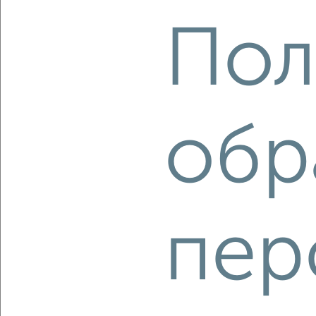
2
/2
Пол
2-к квартира, вторичка, 50м², 2/3 этаж
₽
₽
5 500 000
110 000
за м²
мкр. Подчерково-2, микрорайон Подчерково-2 11
Собственник, 07.08.2026
обр
‹
›
2
/2
пер
3-к квартира, вторичка, 96м², 2/5 этаж
₽
₽
11 000 000
115 200
за м²
2-я Комсомольская 1
Агентство, 07.08.2026