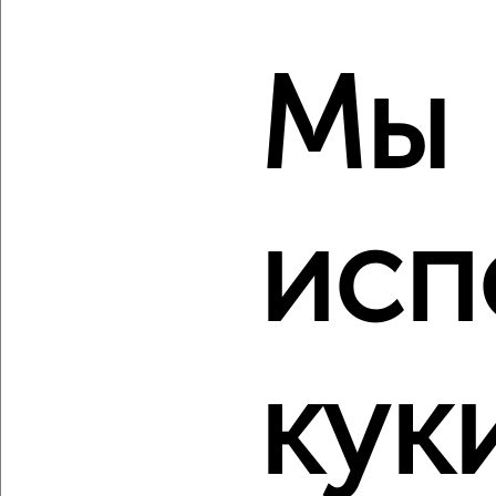
₽
₽
9 790 000
163 200
за м²
мкр. имени В.Н. Махалина, ЖК Лесной Квартал, микрорайон
имени В.Н. Махалина 36
Мы
Собственник, 07.08.2026
‹
›
исп
2
/2
1-к квартира, вторичка, 40м², 10/18 этаж
₽
₽
7 300 000
184 400
за м²
Оборонная 32
кук
Агентство, 07.08.2026