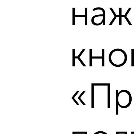
наж
₽
₽
7 300 000
169 800
за м²
ЖК Дмитрослав, Луговая 13
Агентство, 07.08.2026
кно
‹
›
2
/10
1-к квартира, вторичка, 39м², 11/12 этаж
«Пр
₽
₽
6 200 000
159 000
за м²
мкр. ДЗФС, микрорайон ДЗФС 42
Агентство, 07.08.2026
‹
›