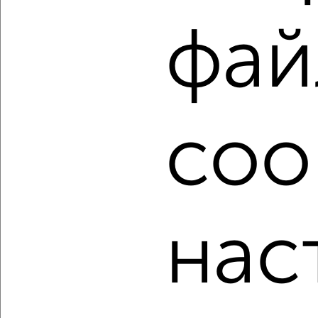
фильтров и сортировкой по параметрам, вы можете
подобрать для покупки квартиру, вторичное жилье в
фай
Подмосковье, Дмитрове.
Найденные предложения: 298 объявлений, можно
посмотреть в виде списка или на карте, с описанием,
расположением, ценой и другими подробностями.
Подберите подходящую недвижимость из предложений
coo
от собственников, риэлторов, застройщиков и агенств
недвижимости, связаться с ними можно по телефону или
написать сообщение в любом удобном для вас
мессенджере, это безопасно и бесплатно.
Для покупки квартиры доступна ипотека от крупнейших
банков России: СберБанк, ВТБ, Альфа-Банк,
нас
Россельхозбанк, Совкомбанк, Т-Банк, Росбанк, Почта
Банк на сумму от 400 000 до 120 000 000 рублей сроком
до 30 лет.
Сайт работает во многих городах России.