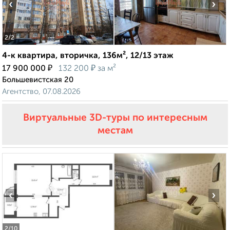
‹
›
2
/2
4-к квартира, вторичка, 136м², 12/13 этаж
₽
₽
17 900 000
132 200
за м²
Большевистская 20
Агентство, 07.08.2026
Виртуальные 3D-туры по интересным
местам
‹
›
2
/10