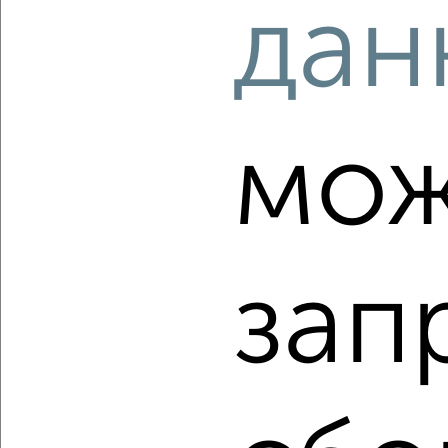
дан
‹
›
2
/2
мож
1-к квартира, вторичка, 41м², 10/17 этаж
₽
₽
5 220 000
126 100
за м²
мкр. имени В.Н. Махалина, ЖК Лесной Квартал, микрорайон
имени В.Н. Махалина 39
Агентство, 07.08.2026
зап
‹
›
2
/10