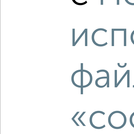
Агентство, 07.08.2026
исп
‹
›
2
/2
фай
1-к квартира, вторичка, 45м², 1/17 этаж
₽
₽
6 500 000
146 100
за м²
Космонавтов 53
Агентство, 07.08.2026
«co
‹
›