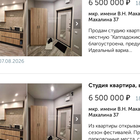
₽
6 500 000
1
мкр. имени В.Н. Мах
Махалина 37
›
Продам студию кварт
местную "Каппадокию
благоустроена, пред
Идеальный вариа...
07.08.2026
Студия квартира, 
₽
6 500 000
1
мкр. имени В.Н. Мах
Махалина 37
›
Из квартиры открыва
сезон фестивалей. П
парковочные места, с