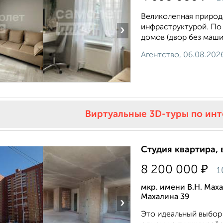
Великолепная природа
инфраструктурой. По 
›
домов (двор без маши
Агентство, 06.08.202
Виртуальные 3D-туры по ин
Студия квартира, 
₽
8 200 000
1
мкр. имени В.Н. Мах
Махалина 39
›
Этo идеальный выбор 