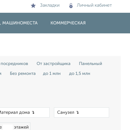
Закладки
Личный кабинет
И, МАШИНОМЕСТА
КОММЕРЧЕСКАЯ
 посредников
От застройщика
Панельный
м
Без ремонта
до 1 млн
до 1,5 млн
×
×
ше
этажей