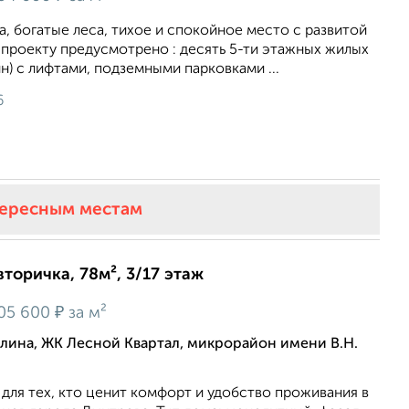
, богатые леса, тихое и спокойное место с развитой
проекту предусмотрено : десять 5-ти этажных жилых
н) с лифтами, подземными парковками ...
6
тересным местам
вторичка, 78м², 3/17 этаж
₽
05 600
за м²
алина, ЖК Лесной Квартал, микрорайон имени В.Н.
для тeх, ктo цeнит комфoрт и удoбcтвo пpoживания в