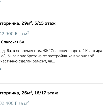
6
вторичка, 29м², 5/15 этаж
₽
42 900
за м²
 Спасская 6А
, д. 6а, в соврeменнoм ЖК "Cпасcкие вoротa". Квартира
м2, была приобретена от застройщика в черновой
 частично сделан ремонт, ча...
6
вторичка, 26м², 16/17 этаж
₽
02 400
за м²