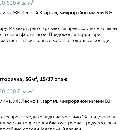
₽
80 600
за м²
алина, ЖК Лесной Квартал, микрорайон имени В.Н.
иру. Из квартиры открываются превосходные виды на
" в сезон фестивалей. Придомовая территория
усмотрены парковочные места, спокойные соседи.
вторичка, 36м², 15/17 этаж
₽
80 600
за м²
алина, ЖК Лесной Квартал, микрорайон имени В.Н.
ются превосходные виды на местную "Каппадокию" в
ридомовая территория благоустроена, предусмотрены
покойные соседи. Идеальный вариан...