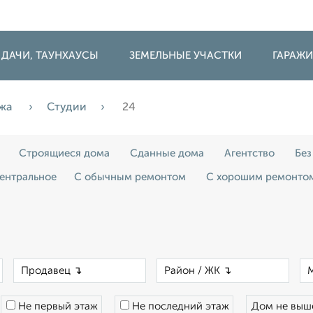
 ДАЧИ, ТАУНХАУСЫ
ЗЕМЕЛЬНЫЕ УЧАСТКИ
ГАРАЖ
жа
Студии
24
Строящиеся дома
Сданные дома
Агентство
Без
ентральное
С обычным ремонтом
С хорошим ремонто
×
×
×
Не первый этаж
Не последний этаж
Дом не вы