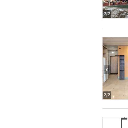
2
/2
‹
2
/2