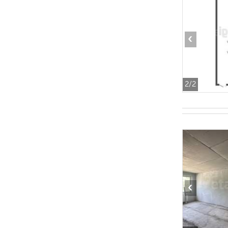
‹
2
/2
‹