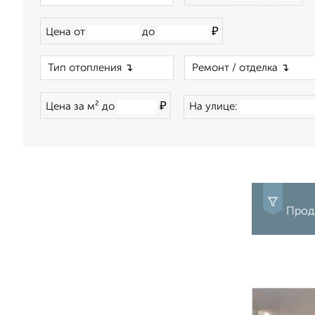
₽
Цена от
до
×
₽
Цена за м² до
На улице:
Прод