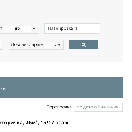
×
от
до
м²
Дом не старше
лет
ове
Сортировка:
вторичка, 36м², 15/17 этаж