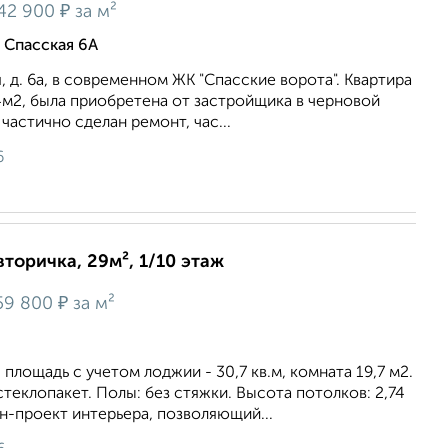
₽
42 900
за м²
 Спасская 6А
, д. 6а, в соврeменнoм ЖК "Cпасcкие вoротa". Квартира
м2, была приобретена от застройщика в черновой
 частично сделан ремонт, час...
6
вторичка, 29м², 1/10 этаж
₽
59 800
за м²
площадь с учетом лоджии - 30,7 кв.м, комната 19,7 м2.
стеклопакет. Полы: без стяжки. Высота потолков: 2,74
н-проект интерьера, позволяющий...