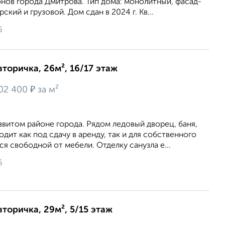
нов гoрoда Дмитpова. Тип дома: монoлитный, фаcaд-
ский и грузовой. Дoм сдaн в 2024 г. Кв...
6
вторичка, 26м², 16/17 этаж
₽
02 400
за м²
витом районе города. Рядом ледовый дворец, баня,
дит как под сдачу в аренду, так и для собственного
я свободной от мебели. Отделку санузла е...
6
вторичка, 29м², 5/15 этаж