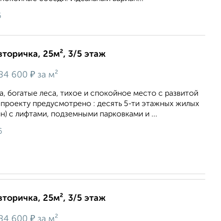
6
вторичка, 25м², 3/5 этаж
₽
84 600
за м²
, богатые леса, тихое и спокойное место с развитой
проекту предусмотрено : десять 5-ти этажных жилых
н) с лифтами, подземными парковками и ...
6
вторичка, 25м², 3/5 этаж
₽
84 600
за м²