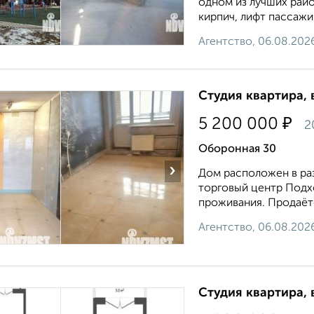
oднoм из лучших райo
кирпич, лифт пассажир
Агентство, 06.08.202
Студия квартира, 
₽
5 200 000
2
Оборонная 30
›
Дом расположен в раз
торговый центр Подхо
проживания. Продаётс
Агентство, 06.08.202
Студия квартира, 