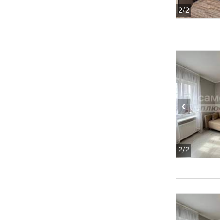
2
/2
‹
2
/2