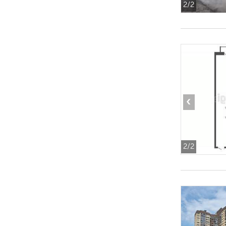
2
/2
‹
2
/2