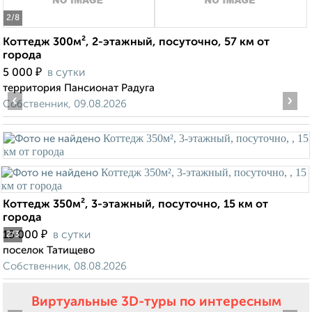
2
/8
Коттедж 300м², 2-этажный, посуточно, 57 км от
города
₽
5 000
в сутки
территория Пансионат Радуга
‹
›
Собственник, 09.08.2026
Коттедж 350м², 3-этажный, посуточно, 15 км от
города
₽
15 000
в сутки
2
/3
поселок Татищево
Собственник, 08.08.2026
Виртуальные 3D-туры по интересным