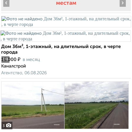
‹
›
местам
Дом 36м², 1-этажный, на длительный срок, в черте
города
₽
16 000
в месяц
2
/4
Каналстрой
Агентство, 06.08.2026
3