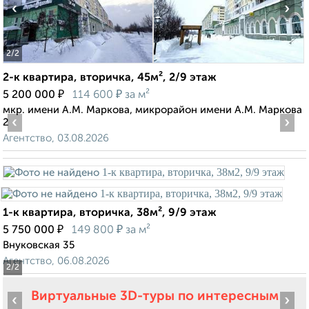
‹
›
2
/2
2-к квартира, вторичка, 45м², 2/9 этаж
₽
₽
5 200 000
114 600
за м²
мкр. имени А.М. Маркова, микрорайон имени А.М. Маркова
‹
›
2
Агентство, 03.08.2026
1-к квартира, вторичка, 38м², 9/9 этаж
₽
₽
5 750 000
149 800
за м²
Внуковская 35
Агентство, 06.08.2026
2
/2
Виртуальные 3D-туры по интересным
‹
›