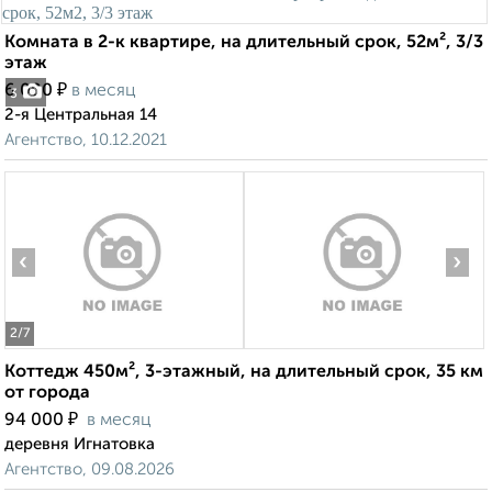
Комната в 2-к квартире, на длительный срок, 52м², 3/3
этаж
₽
6 000
в месяц
3
2-я Центральная 14
Агентство, 10.12.2021
‹
›
2
/7
Коттедж 450м², 3-этажный, на длительный срок, 35 км
от города
₽
94 000
в месяц
деревня Игнатовка
Агентство, 09.08.2026