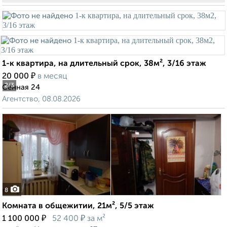
1-к квартира, на длительный срок, 38м², 3/16 этаж
₽
20 000
в месяц
2
/3
Сенная 24
Агентство, 08.08.2026
8
Комната в общежитии, 21м², 5/5 этаж
₽
₽
1 100 000
52 400
за м²