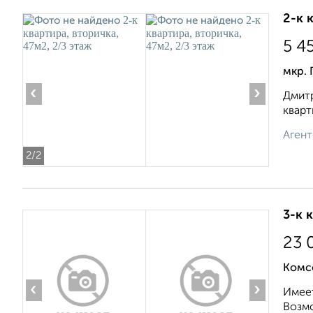
2-к 
5 4
мкр.
‹
›
Дмит
кварт
Агент
2
/2
3-к 
23 
Комс
‹
›
Имеет
Возмо