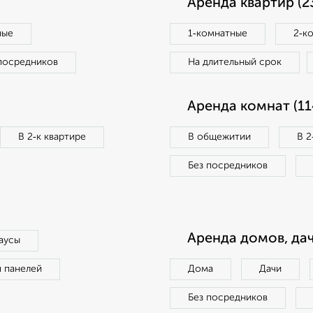
Аренда квартир (2
ные
1‑комнатные
2‑к
посредников
На длительный срок
Аренда комнат (11
В 2‑к квартире
В общежитии
В 2
Без посредников
Аренда домов, дач
аусы
п панелей
Дома
Дачи
Без посредников