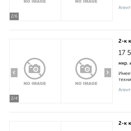
Агент
2
/6
2-к 
17 
мкр. 
‹
›
Имеет
техни
Агент
2
/4
2-к 