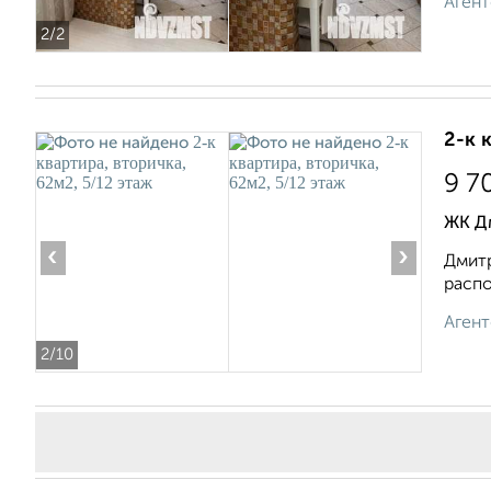
Агент
2
/2
2-к 
9 7
ЖК Д
‹
›
Дмитр
распо
Агент
2
/10