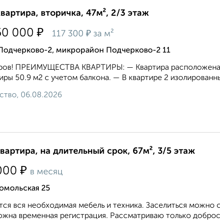
квартира, вторичка, 47м², 2/3 этаж
₽
50 000
₽
117 300
за м²
 Подчерково-2, микрорайон Подчерково-2 11
ров! ПРЕИМУЩЕСТВА КВАРТИРЫ: — Квартира расположена н
иры 50.9 м2 с учетом балкона. — В квартире 2 изолированны
ство, 06.08.2026
квартира, на длительный срок, 67м², 3/5 этаж
₽
000
в месяц
омольская 25
ся вся необходимая мебель и техника. Заселиться можно с
жна временная регистрация. Рассматриваю только добросо