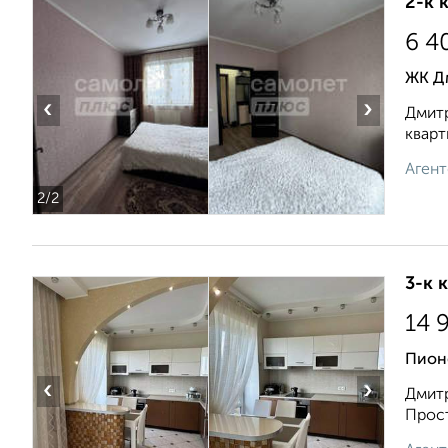
2-к 
6 4
ЖК Д
‹
›
Дмитр
кварт
Агент
2
/2
3-к 
14 
Пион
‹
›
Дмитр
Прост