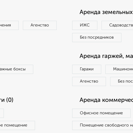
Аренда земельных 
чения
Агенство
ИЖС
Садоводст
Без посредников
Аренда гаржей, м
ражные боксы
Гаражи
Машиноме
Агенство
Без по
и (0)
Аренда коммерчес
Офисное помещение
ое помещение
Помещение свободного н