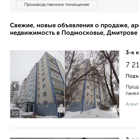
Производственное помещение
Свежие, новые объявления о продаже, а
недвижимость в Подмосковье, Дмитрове
3-к 
7 2
Подъ
‹
›
Прода
панел
Агент
2
/2