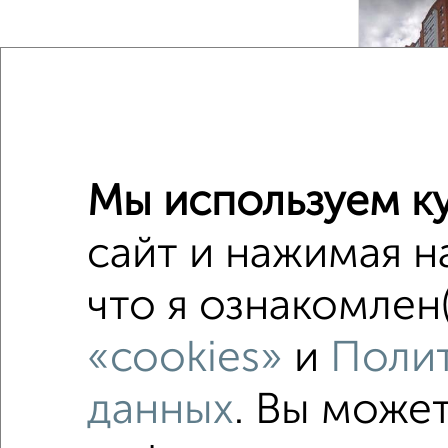
‹
2
/1
Мы используем ку
сайт и нажимая н
2-к квар
что я ознакомлен(
Поиск по с
«cookies»
и
Полит
на улиц
с центр
данных
. Вы може
площадь