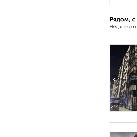
Рядом, с
Недалеко о
‹
2
/2