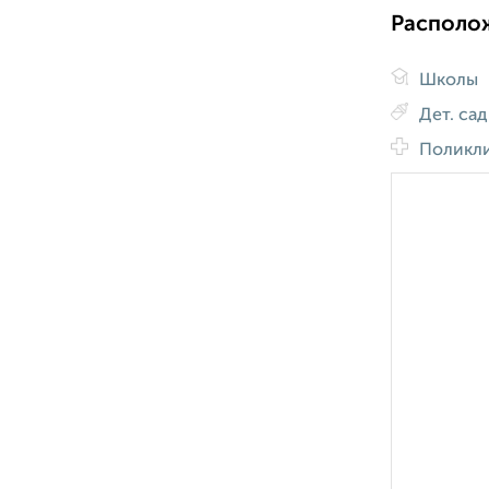
Располо
Школы
Дет. са
Поликл