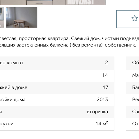
ветлая, просторная квартира. Свежий дом, чистый подъезд
больших застекленных балкона ( без ремонта). собственник.
во комнат
2
Об
14
Ма
ажей в доме
17
Ба
ройки дома
2013
Ре
я
вторичка
Са
кухни
14 м²
От