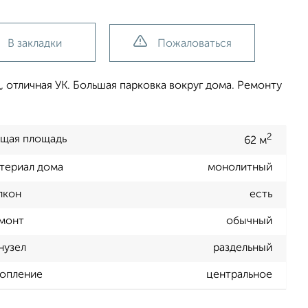
В закладки
Пожаловаться
, отличная УК. Большая парковка вокруг дома. Ремонту
2
щая площадь
62 м
териал дома
монолитный
лкон
есть
монт
обычный
нузел
раздельный
опление
центральное