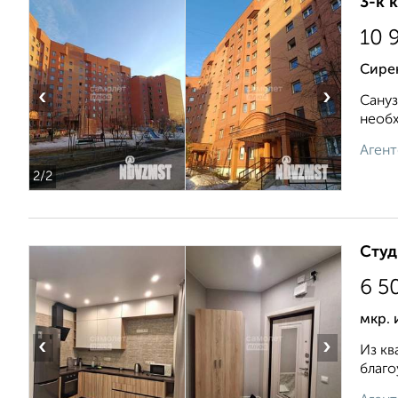
3-к 
10 
Сире
‹
›
Сануз
необх
Агент
2
/2
Студ
6 5
мкр. 
‹
›
Из кв
благо