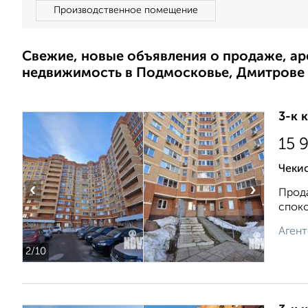
Производственное помещение
Свежие, новые объявления о продаже, а
недвижимость в Подмосковье, Дмитрове
3-к 
15 
Чекис
‹
›
Прода
споко
Агент
2
/10