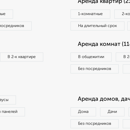
Аренда квартир (2
ные
1‑комнатные
2‑к
посредников
На длительный срок
Аренда комнат (11
В 2‑к квартире
В общежитии
В 2
Без посредников
Аренда домов, дач
аусы
п панелей
Дома
Дачи
Без посредников