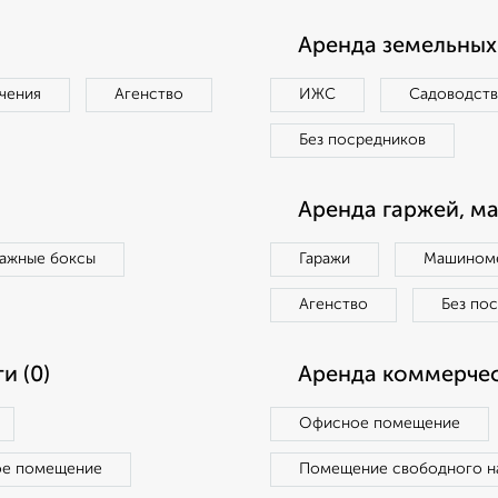
Аренда земельных 
чения
Агенство
ИЖС
Садоводст
Без посредников
Аренда гаржей, м
ражные боксы
Гаражи
Машиноме
Агенство
Без по
и (0)
Аренда коммерчес
Офисное помещение
ое помещение
Помещение свободного н