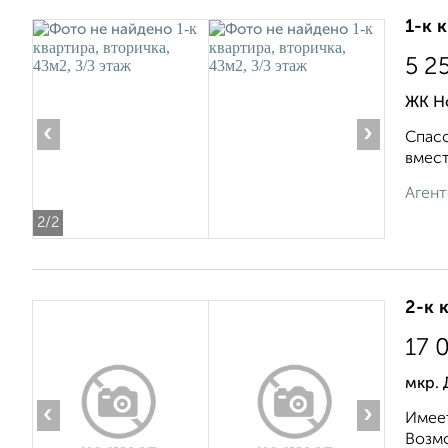
1-к 
5 2
ЖК Но
‹
›
Спасс
вмест
Агент
2
/2
2-к 
17 
мкр. 
‹
›
Имеет
Возмо