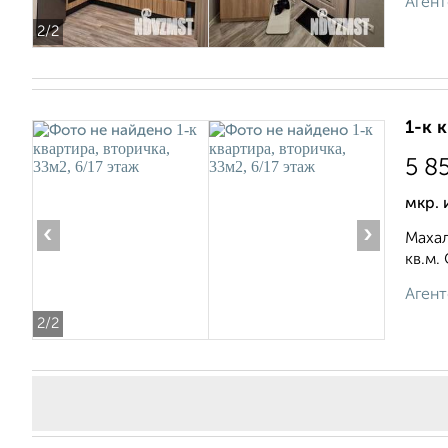
Агент
2
/2
1-к 
5 8
мкр. 
‹
›
Махал
кв.м.
Агент
2
/2