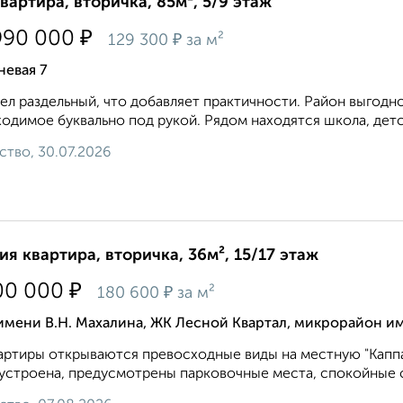
квартира, вторичка, 85м², 5/9 этаж
₽
990 000
₽
129 300
за м²
невая 7
ел раздельный, что добавляет практичности. Район выгодн
одимое буквально под рукой. Рядом находятся школа, детс
ство, 30.07.2026
ия квартира, вторичка, 36м², 15/17 этаж
₽
00 000
₽
180 600
за м²
имени В.Н. Махалина, ЖК Лесной Квартал, микрорайон им
артиры открываются превосходные виды на местную "Капп
устроена, предусмотрены парковочные места, спокойные с