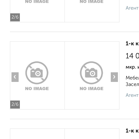
Агент
2
/6
1-к 
14 
мкр. 
‹
›
Мебел
Засел
Агент
2
/6
1-к 