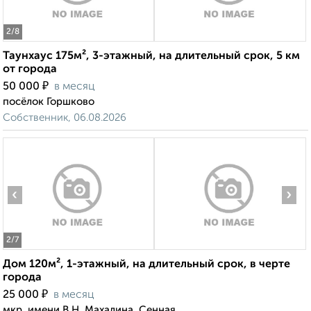
2
/8
Таунхаус 175м², 3-этажный, на длительный срок, 5 км
от города
₽
50 000
в месяц
посёлок Горшково
Собственник, 06.08.2026
‹
›
2
/7
Дом 120м², 1-этажный, на длительный срок, в черте
города
₽
25 000
в месяц
мкр. имени В.Н. Махалина, Сенная