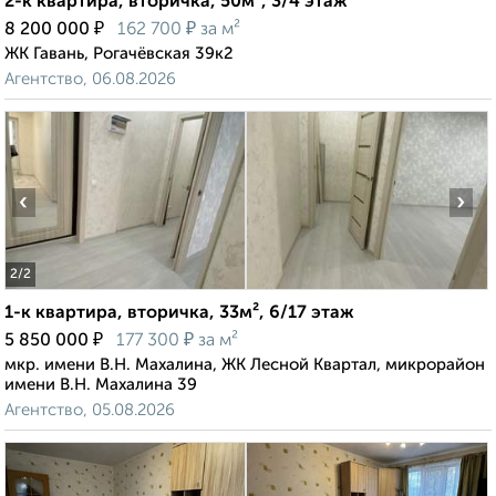
2-к квартира, вторичка, 50м², 3/4 этаж
₽
₽
8 200 000
162 700
за м²
ЖК Гавань, Рогачёвская 39к2
Агентство, 06.08.2026
‹
›
2
/2
1-к квартира, вторичка, 33м², 6/17 этаж
₽
₽
5 850 000
177 300
за м²
мкр. имени В.Н. Махалина, ЖК Лесной Квартал, микрорайон
имени В.Н. Махалина 39
Агентство, 05.08.2026