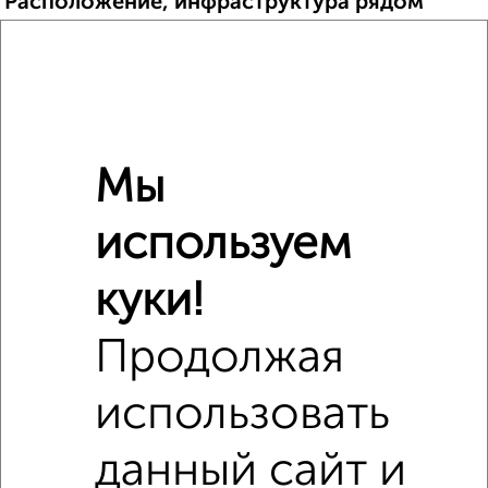
Расположение, инфраструктура рядом
Школы
Продукты
Аптеки
Дет. сады
Банкоматы
Торг. центры
Поликлиники
Фитнес
Кафе
Мы
используем
куки!
Продолжая
использовать
данный сайт и