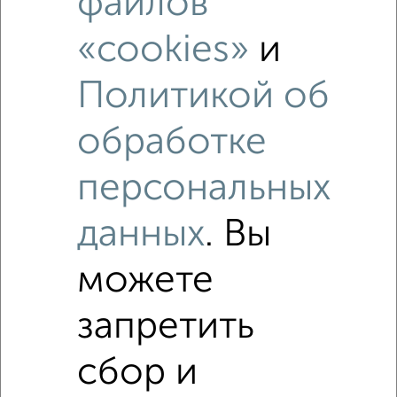
файлов
Студии квартиры недалеко от
«cookies»
и
Политикой об
обработке
персональных
данных
. Вы
можете
запретить
сбор и
Рядом, с меньшей ценой