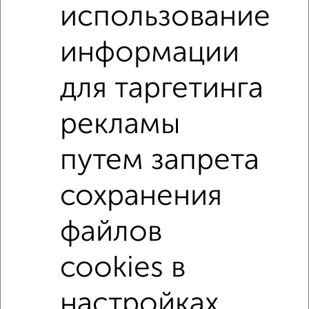
использование
Недалеко от с ценой ниже
информации
Студии квартиры
Поиск по схожим параметрам:
для таргетинга
не первый этаж
не последний этаж
рекламы
в малоэтажном доме
с балконом
путем запрета
с центральным отоплением
Вторичное жилье
в панельном доме
с раздельным санузлом
сохранения
Цена до 5 000 000 руб.
площадью до 30 м²
файлов
В ипотеку
cookies в
↑ НАВЕРХ К МЕНЮ
настройках
Однокомнатные
Двухкомнатные
Трехкомнатные
4‑комнатные