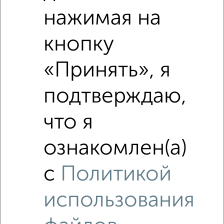
нажимая на
кнопку
Сравнение средних цен
Студия квартиры с похожей площадью ±10%
«Принять», я
₽
4 970 000
подтверждаю,
₽
4 600 000
что я
₽
4 970 000
ознакомлен(а)
Средняя цена район
с
Политикой
Это предложение
Средняя цена по городу
использования
Похожие предложения рядом