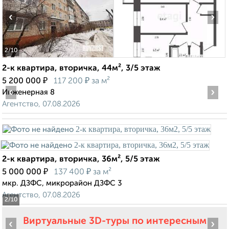
‹
›
2
/10
2-к квартира, вторичка, 44м², 3/5 этаж
₽
₽
5 200 000
117 200
за м²
‹
›
Инженерная 8
Агентство, 07.08.2026
2-к квартира, вторичка, 36м², 5/5 этаж
₽
₽
5 000 000
137 400
за м²
мкр. ДЗФС, микрорайон ДЗФС 3
Агентство, 07.08.2026
2
/10
Виртуальные 3D-туры по интересным
‹
›