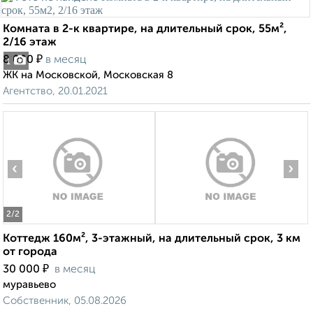
Комната в 2-к квартире, на длительный срок, 55м²,
2/16 этаж
₽
8 000
в месяц
1
ЖК на Московской, Московская 8
Агентство, 20.01.2021
‹
›
2
/2
Коттедж 160м², 3-этажный, на длительный срок, 3 км
от города
₽
30 000
в месяц
муравьево
Собственник, 05.08.2026