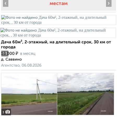
‹
›
местам
Дача 60м², 2-этажный, на длительный срок, 30 км от
города
₽
18 000
в месяц
2
/3
д. Саввино
Агентство, 06.08.2026
3