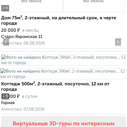
2
/8
Дом 75м², 2-этажный, на длительный срок, в черте
города
₽
20 000
в месяц
Старо-Яхромская 11
‹
›
Агентство, 06.08.2026
Коттедж 500м², 2-этажный, посуточно, 12 км от
города
₽
25 000
в сутки
2
/8
Горная
Агентство, 07.08.2026
Виртуальные 3D-туры по интересным