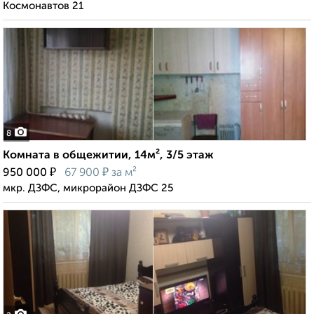
Космонавтов 21
8
Комната в общежитии, 14м², 3/5 этаж
₽
₽
950 000
67 900
за м²
мкр. ДЗФС, микрорайон ДЗФС 25