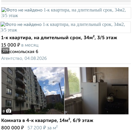
1-к квартира, на длительный срок, 34м², 3/5 этаж
₽
15 000
в месяц
2
/5
Комсомольская 6
Агентство, 04.08.2026
8
Комната в 4-к квартире, 14м², 6/9 этаж
₽
₽
800 000
57 200
за м²