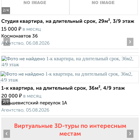
2
/4
Студия квартира, на длительный срок, 29м², 3/9 этаж
₽
15 000
в месяц
Космонавтов 36
‹
›
Агентство, 06.08.2026
1-к квартира, на длительный срок, 36м², 4/9 этаж
₽
20 000
в месяц
2
/3
Большевистский переулок 1А
Агентство, 05.08.2026
Виртуальные 3D-туры по интересным
‹
›
местам