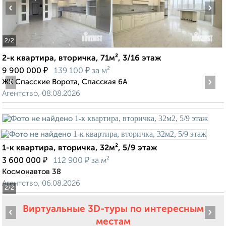
‹
›
2
/2
2-к квартира, вторичка, 71м², 3/16 этаж
₽
₽
9 900 000
139 100
за м²
‹
›
ЖК Спасские Ворота, Спасская 6А
Агентство, 08.08.2026
1-к квартира, вторичка, 32м², 5/9 этаж
₽
₽
3 600 000
112 900
за м²
Космонавтов 38
Агентство, 06.08.2026
2
/2
Виртуальные 3D-туры по интересным
‹
›
местам