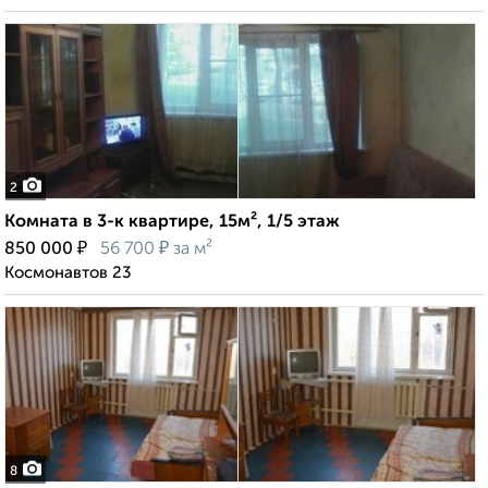
2
Комната в 3-к квартире, 15м², 1/5 этаж
₽
₽
850 000
56 700
за м²
Космонавтов 23
8