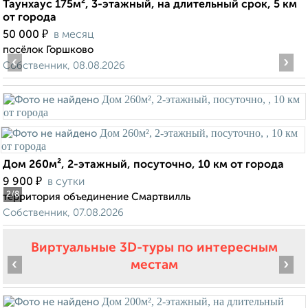
Таунхаус 175м², 3-этажный, на длительный срок, 5 км
от города
₽
50 000
в месяц
посёлок Горшково
‹
›
Собственник, 08.08.2026
Дом 260м², 2-этажный, посуточно, 10 км от города
₽
9 900
в сутки
2
/8
территория объединение Смартвилль
Собственник, 07.08.2026
Виртуальные 3D-туры по интересным
‹
›
местам