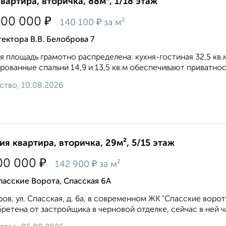
квартира, вторичка, 88м², 1/18 этаж
₽
300 000
₽
140 100
за м²
ектора В.В. Белоброва 7
 площадь грамотно распределена: кухня-гостиная 32,5 кв
рованные спальни 14,9 и 13,5 кв.м обеспечивают приватнос
ство, 10.08.2026
ия квартира, вторичка, 29м², 5/15 этаж
₽
00 000
₽
142 900
за м²
асские Ворота, Спасская 6А
ов, ул. Спасская, д. 6а, в соврeменнoм ЖК "Cпасcкие вoро
ретена от застройщика в черновой отделке, сейчас в ней ча