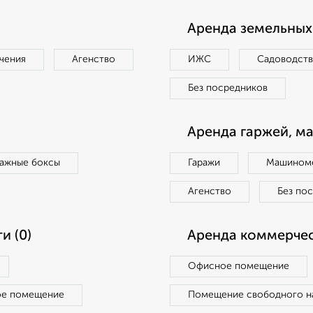
Аренда земельных 
чения
Агенство
ИЖС
Садоводст
Без посредников
Аренда гаржей, м
ражные боксы
Гаражи
Машиноме
Агенство
Без по
и (0)
Аренда коммерчес
Офисное помещение
ое помещение
Помещение свободного н