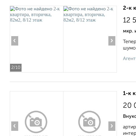
2-к 
12 
мкр. 
‹
›
Тепер
шумои
Агент
2
/10
1-к 
20 
Внуко
‹
›
артир
интер