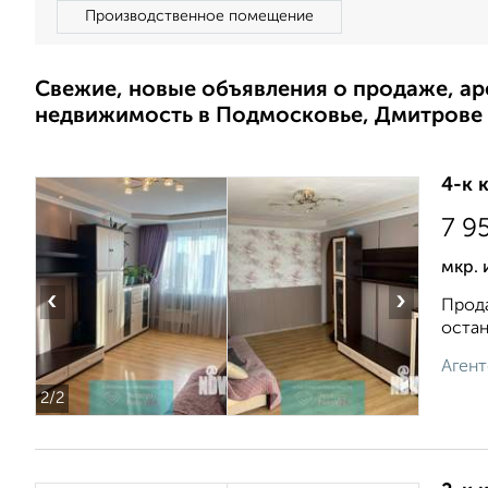
Производственное помещение
Свежие, новые объявления о продаже, а
недвижимость в Подмосковье, Дмитрове
4-к 
7 9
мкр. 
‹
›
Прода
остан
Агент
2
/2