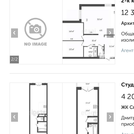
2-к 
12 
Архит
‹
›
Общая
изоли
Агент
2
/2
Студ
4 2
ЖК Сп
‹
›
Дмитр
приоб