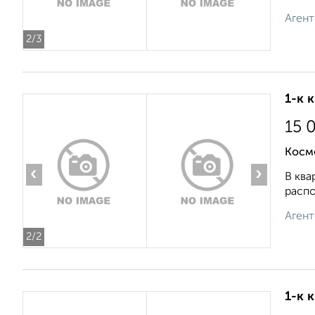
Агент
2
/3
1-к 
15 
Косм
‹
›
В ква
распо
Агент
2
/2
1-к 