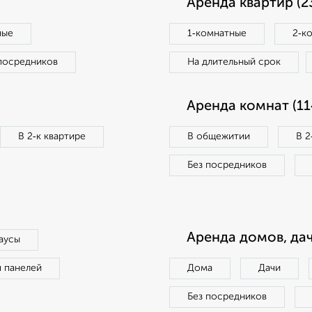
Аренда квартир (2
ные
1‑комнатные
2‑к
посредников
На длительный срок
Аренда комнат (11
В 2‑к квартире
В общежитии
В 2
Без посредников
Аренда домов, дач
аусы
п панелей
Дома
Дачи
Без посредников