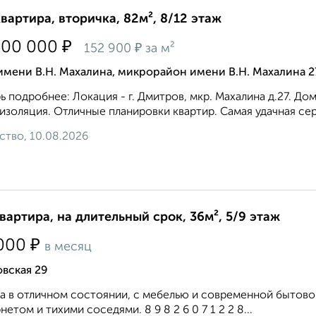
квартира, вторичка, 82м², 8/12 этаж
₽
500 000
₽
152 900
за м²
имени В.Н. Махалина, микрорайон имени В.Н. Махалина 2
ь подробнее: Локация - г. Дмитров, мкр. Махалина д.27. Д
золяция. Отличные планировки квартир. Самая удачная сер
ство, 10.08.2026
квартира, на длительный срок, 36м², 5/9 этаж
₽
000
в месяц
вская 29
а в отличном состоянии, с мебелью и современной бытов
нетом и тихими соседями. 8 9 8 2 6 0 7 1 2 2 8...