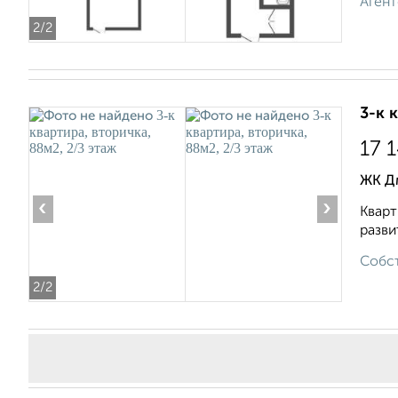
Агент
2
/2
3-к 
17 
ЖК Дм
‹
›
Кварт
разви
Собст
2
/2