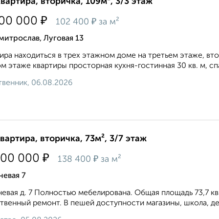
квартира, вторичка, 109м², 3/3 этаж
₽
100 000
₽
102 400
за м²
итрослав, Луговая 13
ира находиться в трех этажном доме на третьем этаже, вт
м этаже квартиры просторная кухня-гостинная 30 кв. м, спаль
венник, 06.08.2026
квартира, вторичка, 73м², 3/7 этаж
₽
100 000
₽
138 400
за м²
невая 7
евая д. 7 Полностью мебелирована. Общая площадь 73,7 кв
твенный ремонт. В пешей доступности магазины, школа, дет