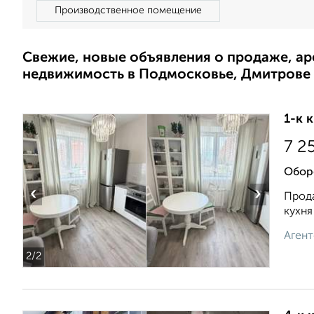
Производственное помещение
Свежие, новые объявления о продаже, а
недвижимость в Подмосковье, Дмитрове
1-к 
7 2
Обор
‹
›
Прода
кухня
Агент
2
/2