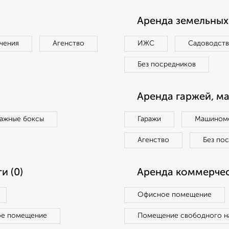
Аренда земельных 
чения
Агенство
ИЖС
Садоводст
Без посредников
Аренда гаржей, м
ражные боксы
Гаражи
Машиноме
Агенство
Без по
и (0)
Аренда коммерчес
Офисное помещение
ое помещение
Помещение свободного н