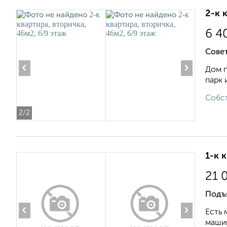
2-к 
6 4
Совет
‹
›
Дом п
парк 
Собст
2
/2
1-к 
21 
Подъя
‹
›
Есть 
машин