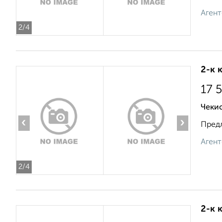
Агент
2
/4
2-к 
17 
Чекис
‹
›
Предл
Агент
2
/4
2-к 