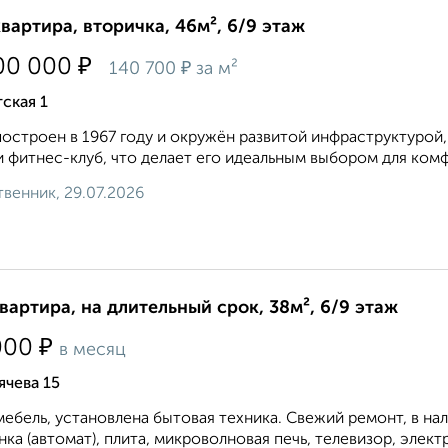
квартира, вторичка, 46м², 6/9 этаж
₽
00 000
₽
140 700
за м²
ская 1
остроен в 1967 году и окружён развитой инфраструктурой,
и фитнес-клуб, что делает его идеальным выбором для комф
венник, 29.07.2026
квартира, на длительный срок, 38м², 6/9 этаж
₽
000
в месяц
чева 15
мебель, установлена бытовая техника. Свежий ремонт, в на
ка (автомат), плита, микроволновая печь, телевизор, элект