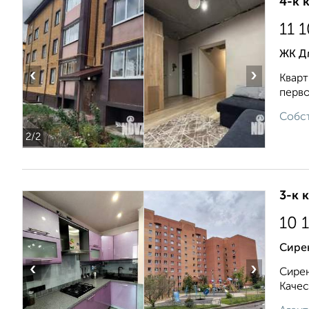
4-к 
11 
ЖК Дм
‹
›
Кварт
перво
Собст
2
/2
3-к 
10 
Сире
‹
›
Сирен
Качес