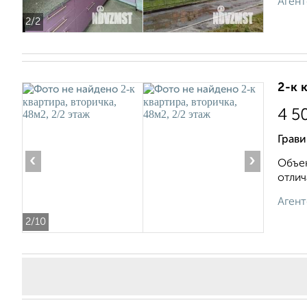
Агент
2
/2
2-к 
4 5
Грави
‹
›
Объек
отлич
Агент
2
/10