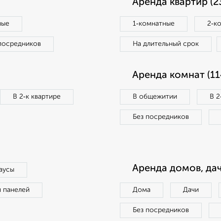
Аренда квартир (2
ные
1‑комнатные
2‑к
посредников
На длительный срок
Аренда комнат (11
В 2‑к квартире
В общежитии
В 2
Без посредников
Аренда домов, дач
аусы
п панелей
Дома
Дачи
Без посредников