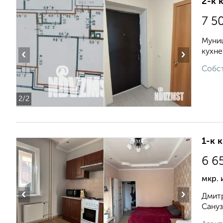
2-к 
7 5
Муниц
кухне
‹
›
Собст
2
/2
1-к 
6 6
мкр. 
‹
›
Дмитр
Сануз