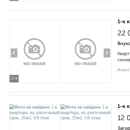
1-к 
22 
Внуко
‹
›
Кварт
сенна
Агент
2
/4
1-к 
12 
Загор