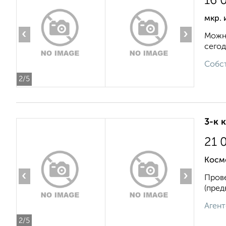
16 
мкр. 
‹
›
Можно
сегод
Собст
2
/5
3-к 
21 
Косм
‹
›
Прове
(пред
Агент
2
/5