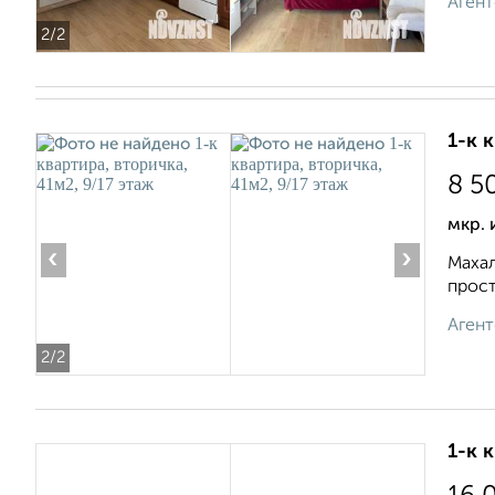
Агент
2
/2
1-к 
8 5
мкр. 
‹
›
Махал
прост
Агент
2
/2
1-к 