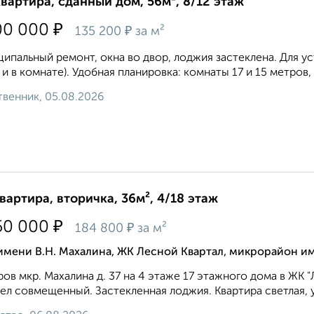
квартира, сданный дом, 56м², 8/12 этаж
₽
00 000
₽
135 200
за м²
ипальный ремонт, окна во двор, лоджия застеклена. Для у
 и в комнате). Удобная планировка: комнаты 17 и 15 метров,
венник, 05.08.2026
квартира, вторичка, 36м², 4/18 этаж
₽
50 000
₽
184 800
за м²
имени В.Н. Махалина, ЖК Лесной Квартал, микрорайон им
ов мкр. Махалина д. 37 на 4 этаже 17 этажного дома в ЖК 
ел совмещенный. Застекленная лоджия. Квартира светлая, ую