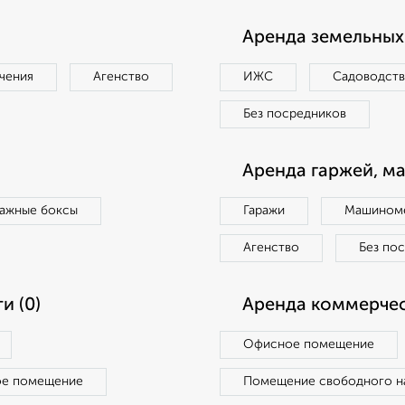
Аренда земельных 
чения
Агенство
ИЖС
Садоводст
Без посредников
Аренда гаржей, м
ражные боксы
Гаражи
Машиноме
Агенство
Без по
и (0)
Аренда коммерчес
Офисное помещение
ое помещение
Помещение свободного н