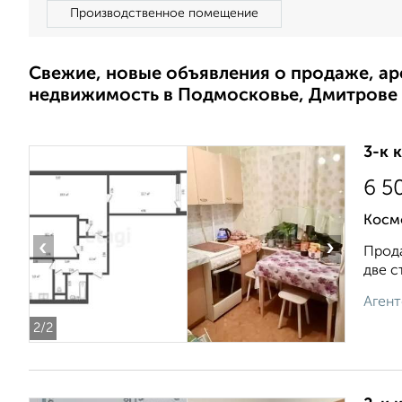
Производственное помещение
Свежие, новые объявления о продаже, а
недвижимость в Подмосковье, Дмитрове
3-к 
6 5
Косм
‹
›
Прода
две с
Агент
2
/2