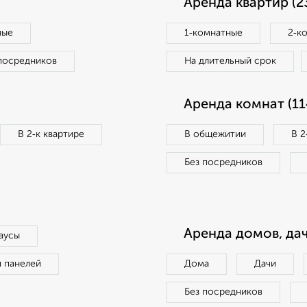
Аренда квартир (2
ные
1‑комнатные
2‑к
посредников
На длительный срок
Аренда комнат (11
В 2‑к квартире
В общежитии
В 2
Без посредников
Аренда домов, дач
аусы
п панелей
Дома
Дачи
Без посредников