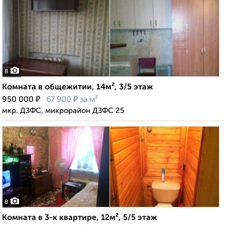
8
Комната в общежитии, 14м², 3/5 этаж
₽
₽
950 000
67 900
за м²
мкр. ДЗФС, микрорайон ДЗФС 25
8
Комната в 3-к квартире, 12м², 5/5 этаж