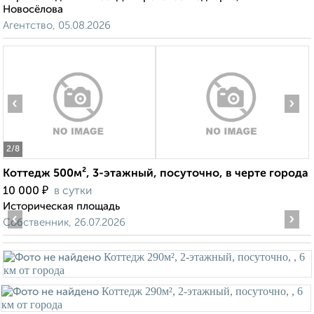
Новосёлова
Агентство, 05.08.2026
‹
›
2
/8
Коттедж 500м², 3-этажный, посуточно, в черте города
₽
10 000
в сутки
Историческая площадь
‹
›
Собственник, 26.07.2026