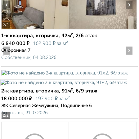
‹
›
2
/2
1-к квартира, вторичка, 42м², 2/6 этаж
₽
₽
6 840 000
162 900
за м²
‹
›
Оборонная 7
Собственник, 04.08.2026
2-к квартира, вторичка, 91м², 6/9 этаж
₽
₽
18 000 000
197 900
за м²
ЖК Северная Жемчужина, Подлипичье 6
Агентство, 31.07.2026
2
/2