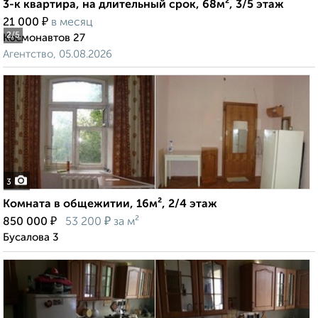
3-к квартира, на длительный срок, 68м², 3/5 этаж
₽
21 000
в месяц
2
/5
Космонавтов 27
Агентство, 05.08.2026
3
Комната в общежитии, 16м², 2/4 этаж
₽
₽
850 000
53 200
за м²
Бусалова 3