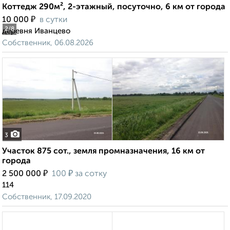
Коттедж 290м², 2-этажный, посуточно, 6 км от города
₽
10 000
в сутки
2
/8
деревня Иванцево
Собственник, 06.08.2026
3
Участок 875 сот., земля промназначения, 16 км от
города
₽
₽
2 500 000
100
за сотку
114
Собственник, 17.09.2020