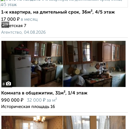
1-к квартира, на длительный срок, 36м², 4/5 этаж
₽
17 000
в месяц
2
/9
Советская 7
Агентство, 04.08.2026
8
Комната в общежитии, 31м², 1/4 этаж
₽
₽
990 000
32 000
за м²
Историческая площадь 16