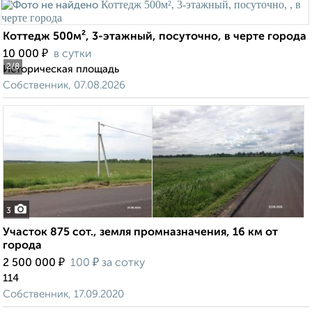
Коттедж 500м², 3-этажный, посуточно, в черте города
₽
10 000
в сутки
2
/8
Историческая площадь
Собственник, 07.08.2026
3
Участок 875 сот., земля промназначения, 16 км от
города
₽
₽
2 500 000
100
за сотку
114
Собственник, 17.09.2020