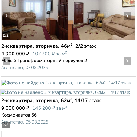
‹
›
2
/2
2-к квартира, вторичка, 46м², 2/2 этаж
₽
₽
4 900 000
107 300
за м²
‹
›
Малый Трансформаторный переулок 2
Агентство, 07.08.2026
2-к квартира, вторичка, 62м², 14/17 этаж
₽
₽
9 000 000
145 200
за м²
Космонавтов 56
Агентство, 05.08.2026
2
/2