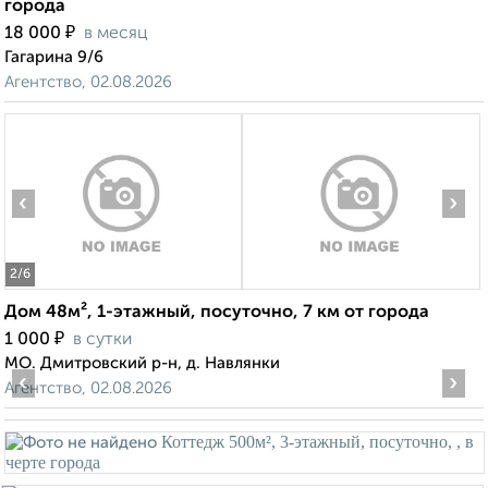
города
₽
18 000
в месяц
Гагарина 9/6
Агентство, 02.08.2026
‹
›
2
/6
Дом 48м², 1-этажный, посуточно, 7 км от города
₽
1 000
в сутки
МО. Дмитровский р-н, д. Навлянки
‹
›
Агентство, 02.08.2026