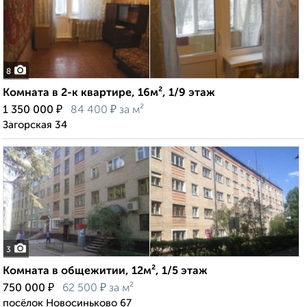
8
Комната в 2-к квартире, 16м², 1/9 этаж
₽
₽
1 350 000
84 400
за м²
Загорская 34
3
Комната в общежитии, 12м², 1/5 этаж
₽
₽
750 000
62 500
за м²
посёлок Новосиньково 67