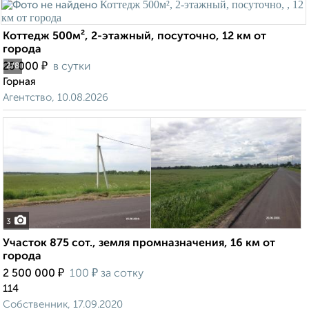
Коттедж 500м², 2-этажный, посуточно, 12 км от
города
₽
25 000
в сутки
2
/8
Горная
Агентство, 10.08.2026
3
Участок 875 сот., земля промназначения, 16 км от
города
₽
₽
2 500 000
100
за сотку
114
Собственник, 17.09.2020