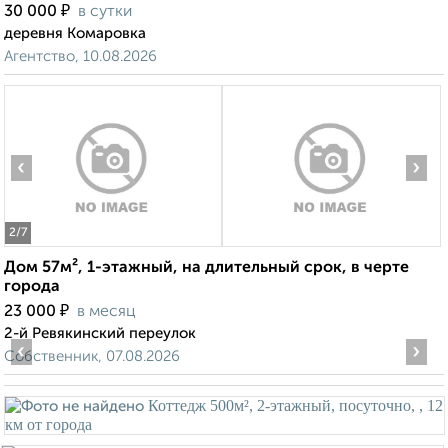
₽
30 000
в сутки
деревня Комаровка
Агентство, 10.08.2026
‹
›
2
/7
Дом 57м², 1-этажный, на длительный срок, в черте
города
₽
23 000
в месяц
2-й Ревякинский переулок
‹
›
Собственник, 07.08.2026