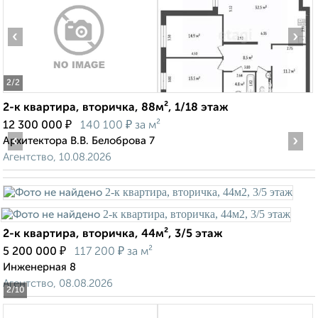
‹
›
2
/2
2-к квартира, вторичка, 88м², 1/18 этаж
₽
₽
12 300 000
140 100
за м²
‹
›
Архитектора В.В. Белоброва 7
Агентство, 10.08.2026
2-к квартира, вторичка, 44м², 3/5 этаж
₽
₽
5 200 000
117 200
за м²
Инженерная 8
Агентство, 08.08.2026
2
/10