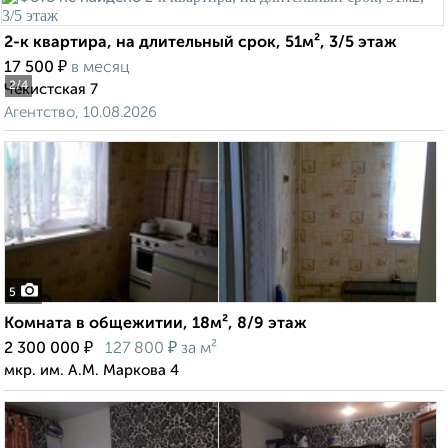
2-к квартира, на длительный срок, 51м², 3/5 этаж
₽
17 500
в месяц
2
/4
Чекистская 7
Агентство, 10.08.2026
5
Комната в общежитии, 18м², 8/9 этаж
₽
₽
2 300 000
127 800
за м²
мкр. им. А.М. Маркова 4