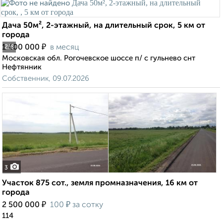
Дача 50м², 2-этажный, на длительный срок, 5 км от
города
₽
1 400 000
в месяц
2
/8
Московская обл. Рогочевское шоссе п/ с гульнево снт
Нефтянник
Собственник, 09.07.2026
3
Участок 875 сот., земля промназначения, 16 км от
города
₽
₽
2 500 000
100
за сотку
114