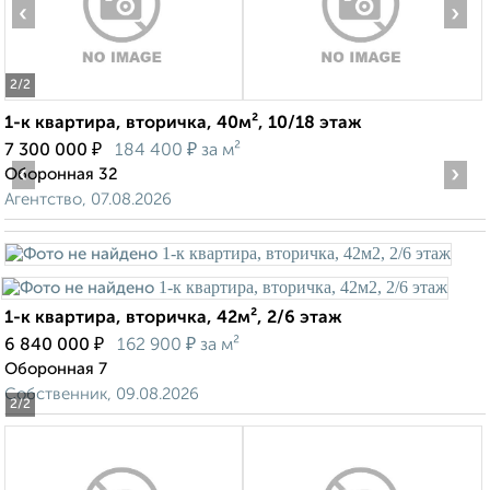
‹
›
2
/2
1-к квартира, вторичка, 40м², 10/18 этаж
₽
₽
7 300 000
184 400
за м²
‹
›
Оборонная 32
Агентство, 07.08.2026
1-к квартира, вторичка, 42м², 2/6 этаж
₽
₽
6 840 000
162 900
за м²
Оборонная 7
Собственник, 09.08.2026
2
/2