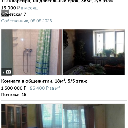
1-к квартира, на длительный срок, 36м², 2/5 этаж
₽
16 000
в месяц
2
/5
Советская 7
Собственник, 08.08.2026
2
Комната в общежитии, 18м², 5/5 этаж
₽
₽
1 500 000
83 400
за м²
Почтовая 16