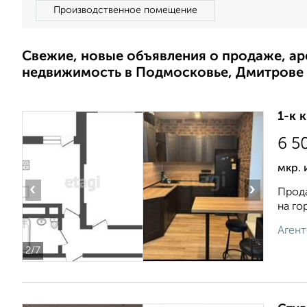
Производственное помещение
Свежие, новые объявления о продаже, а
недвижимость в Подмосковье, Дмитрове
1-к 
6 5
мкр. 
‹
›
Прода
на го
Агент
2
/7