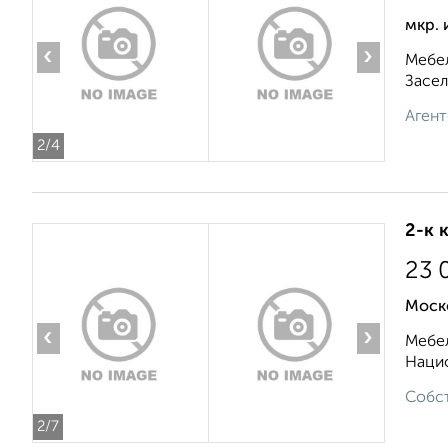
мкр. 
‹
›
Мебел
Засел
Агент
2
/4
2-к 
23 
Моск
‹
›
Мебел
Нацио
Собст
2
/7