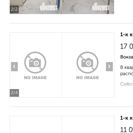
2
/2
1-к 
17 
Вокза
‹
›
В ква
распо
Собст
2
/4
1-к 
11 