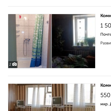
Комн
1 5
Почто
Разви
2
Комн
550
мкр.