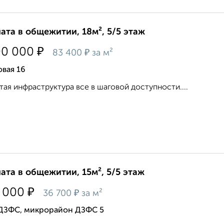
ата в общежитии, 18м², 5/5 этаж
₽
00 000
₽
83 400
за м²
вая 16
тая инфраструктура все в шаговой доступности....
ата в общежитии, 15м², 5/5 этаж
₽
 000
₽
36 700
за м²
 ДЗФС, микрорайон ДЗФС 5