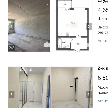
Студ
4 6
Шлюз
‹
›
Высок
без с
Агент
2
/2
2-к 
6 5
Москв
новым
‹
›
Агент