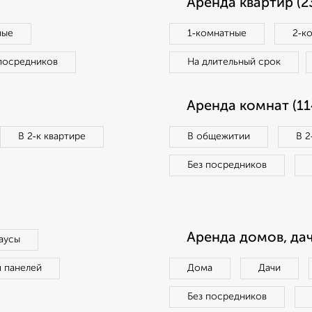
Аренда квартир (2
ные
1‑комнатные
2‑к
посредников
На длительный срок
Аренда комнат (11
В 2‑к квартире
В общежитии
В 2
Без посредников
Аренда домов, дач
аусы
п панелей
Дома
Дачи
Без посредников