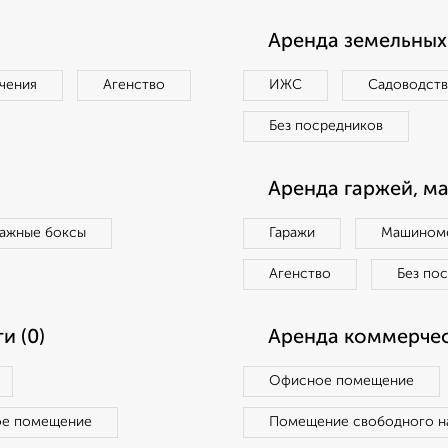
Аренда земельных 
чения
Агенство
ИЖС
Садоводст
Без посредников
Аренда гаржей, м
ражные боксы
Гаражи
Машиноме
Агенство
Без по
и (0)
Аренда коммерчес
Офисное помещение
ое помещение
Помещение свободного н