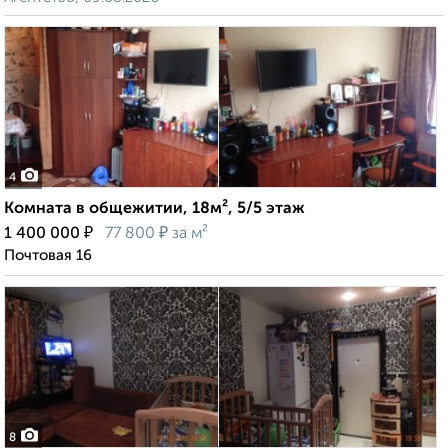
4
Комната в общежитии, 18м², 5/5 этаж
₽
₽
1 400 000
77 800
за м²
Почтовая 16
8