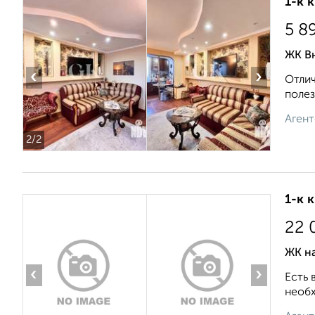
1-к 
5 8
ЖК Вн
‹
›
Отлич
полез
Агент
2
/2
1-к 
22 
ЖК н
‹
›
Есть 
необх