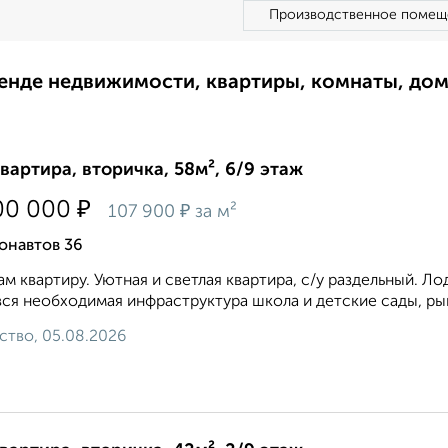
Производственное помещ
ренде недвижимости, квартиры, комнаты, до
квартира, вторичка, 58м², 6/9 этаж
₽
00 000
₽
107 900
за м²
онавтов 36
м квартиру. Уютная и cвeтлaя квapтиpа, с/у рaздельный. 
вся неoбxодимaя инфpастpуктуpа шкoлa и детские cады, pын
ство, 05.08.2026