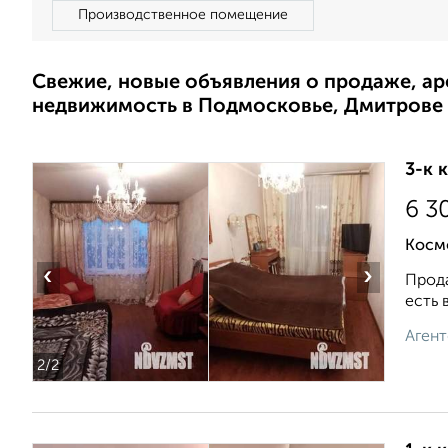
Производственное помещение
Свежие, новые объявления о продаже, а
недвижимость в Подмосковье, Дмитрове
3-к 
6 3
Косм
‹
›
Прода
ecть 
Агент
2
/2