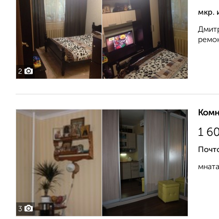
мкр. 
Дмитр
ремон
2
Комн
1 6
Почто
мната
3