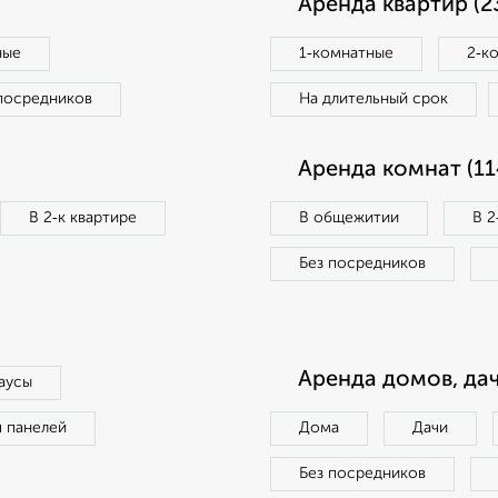
Аренда квартир (2
ные
1‑комнатные
2‑к
посредников
На длительный срок
Аренда комнат (11
В 2‑к квартире
В общежитии
В 2
Без посредников
Аренда домов, дач
аусы
п панелей
Дома
Дачи
Без посредников