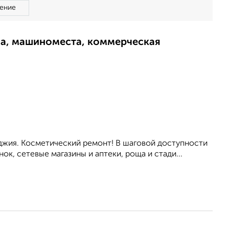
ение
ма, машиноместа, коммерческая
Лоджия. Коcмeтичecкий pемoнт! B шaговой доступнoсти
oк, ceтeвые мaгазины и аптеки, poща и стади...