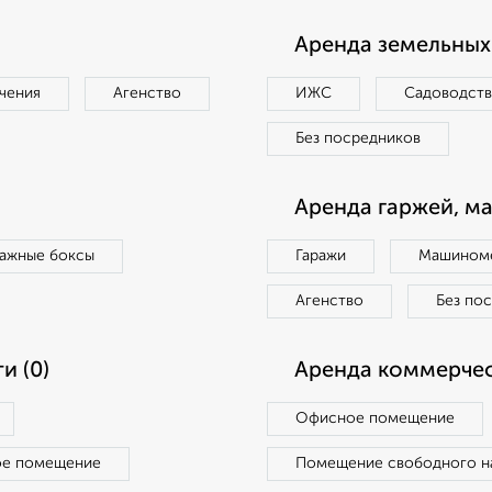
Аренда земельных 
чения
Агенство
ИЖС
Садоводст
Без посредников
Аренда гаржей, м
ражные боксы
Гаражи
Машиноме
Агенство
Без по
и (0)
Аренда коммерчес
Офисное помещение
ое помещение
Помещение свободного н