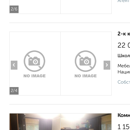
Агент
2
/6
2-к 
22 
Школ
‹
›
Мебел
Нацио
Собст
2
/4
Комн
1 1