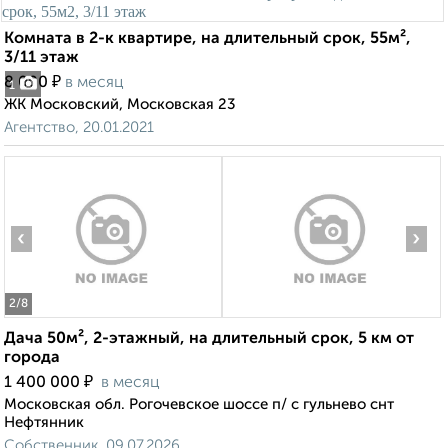
Комната в 2-к квартире, на длительный срок, 55м²,
3/11 этаж
₽
8 000
в месяц
1
ЖК Московский, Московская 23
Агентство, 20.01.2021
‹
›
2
/8
Дача 50м², 2-этажный, на длительный срок, 5 км от
города
₽
1 400 000
в месяц
Московская обл. Рогочевское шоссе п/ с гульнево снт
Нефтянник
Собственник, 09.07.2026