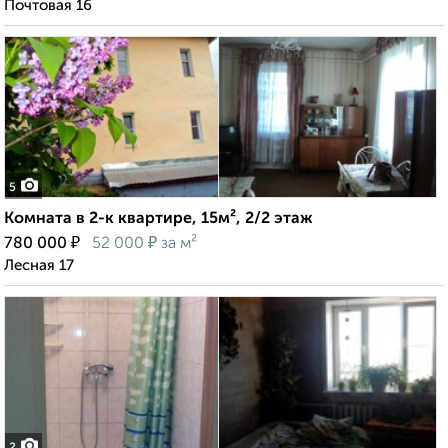
Почтовая 16
5
Комната в 2-к квартире, 15м², 2/2 этаж
₽
₽
780 000
52 000
за м²
Лесная 17