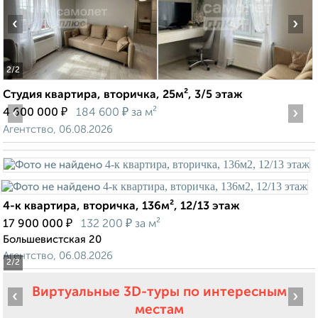
‹
›
2
/2
Студия квартира, вторичка, 25м², 3/5 этаж
‹
₽
₽
›
4 600 000
184 600
за м²
Агентство, 06.08.2026
4-к квартира, вторичка, 136м², 12/13 этаж
₽
₽
17 900 000
132 200
за м²
Большевистская 20
Агентство, 06.08.2026
2
/2
Виртуальные 3D-туры по интересным
‹
›
местам