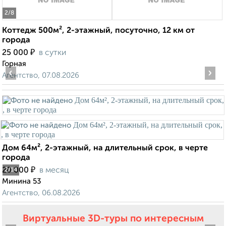
2
/8
Коттедж 500м², 2-этажный, посуточно, 12 км от
города
₽
25 000
в сутки
Горная
‹
›
Агентство, 07.08.2026
Дом 64м², 2-этажный, на длительный срок, в черте
города
₽
20 000
в месяц
2
/14
Минина 53
Агентство, 06.08.2026
Виртуальные 3D-туры по интересным