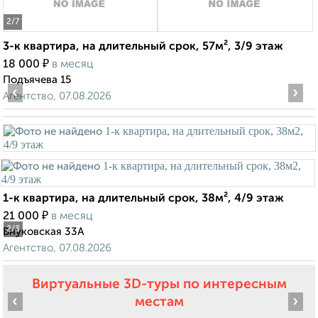
2
/7
3-к квартира, на длительный срок, 57м², 3/9 этаж
₽
18 000
в месяц
Подъячева 15
‹
›
Агентство, 07.08.2026
1-к квартира, на длительный срок, 38м², 4/9 этаж
₽
21 000
в месяц
2
/3
Внуковская 33А
Агентство, 07.08.2026
Виртуальные 3D-туры по интересным
‹
›
местам