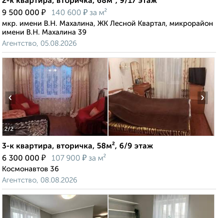
2-к квартира, вторичка, 68м², 9/17 этаж
₽
₽
9 500 000
140 600
за м²
мкр. имени В.Н. Махалина, ЖК Лесной Квартал, микрорайон
имени В.Н. Махалина 39
Агентство, 05.08.2026
‹
›
2
/2
3-к квартира, вторичка, 58м², 6/9 этаж
₽
₽
6 300 000
107 900
за м²
Космонавтов 36
Агентство, 08.08.2026