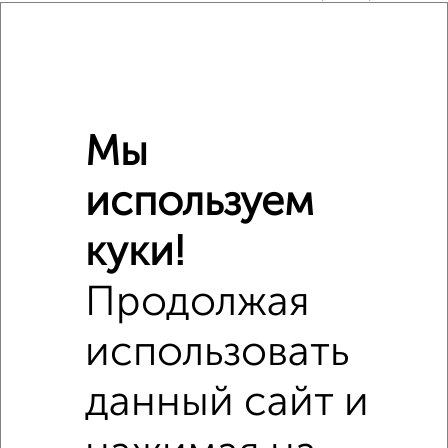
Поликлиники
Фитнес
Кафе
Мы
используем
куки!
Продолжая
использовать
данный сайт и
Сравнение средних цен