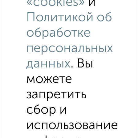
«cookies»
и
Политикой об
обработке
персональных
данных
. Вы
можете
запретить
сбор и
Рядом, с меньшей ценой
Недалеко от Спасская 6А с ценой ниже
использование