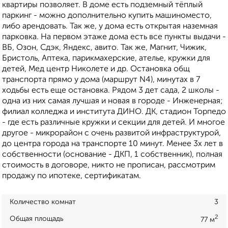
квартиры позволяет. В доме есть подземный тёплый
паркинг - можно дополнительно купить машиноместо,
либо арендовать. Так же, у дома есть открытая наземная
парковка. На первом этаже дома есть все пункты выдачи -
ВБ, Озон, Сдэк, Яндекс, авито. Так же, Магнит, Чижик,
Бристоль, Аптека, парикмахерские, ателье, кружки для
детей, Мед центр Николете и др. Остановка общ
транспорта прямо у дома (маршрут N4), минутах в 7
ходьбы есть еще остановка. Рядом 3 дет сада, 2 школы -
одна из них самая лучшая и новая в городе - Инженерная;
филиал колледжа и института ДИНО. ДК, стадион Торпедо
- где есть различные кружки и секции для детей. И многое
другое - микрорайон с очень развитой инфраструктурой,
до центра города на транспорте 10 минут. Менее 3х лет в
собственности (основание - ДКП, 1 собственник), полная
стоимость в договоре, никто не прописан, рассмотрим
продажу по ипотеке, сертификатам.
Количество комнат
3
2
Общая площадь
77 м