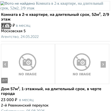
Комната в 2-к квартире, на длительный срок, 52м², 2/9
этаж
₽
7 000
в месяц
4
Московская 5
Агентство, 24.05.2022
‹
›
2
/7
Дом 57м², 1-этажный, на длительный срок, в черте
города
₽
23 000
в месяц
2-й Ревякинский переулок