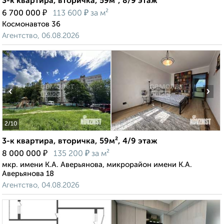
3-к квартира, вторичка, 59м², 8/9 этаж
₽
₽
6 700 000
113 600
за м²
Космонавтов 36
Агентство, 06.08.2026
‹
›
2
/10
3-к квартира, вторичка, 59м², 4/9 этаж
₽
₽
8 000 000
135 200
за м²
мкр. имени К.А. Аверьянова, микрорайон имени К.А.
Аверьянова 18
Агентство, 04.08.2026