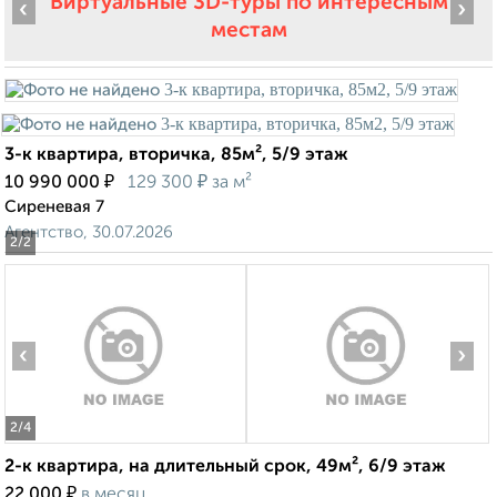
Виртуальные 3D-туры по интересным
‹
›
местам
3-к квартира, вторичка, 85м², 5/9 этаж
₽
₽
10 990 000
129 300
за м²
Сиреневая 7
Агентство, 30.07.2026
2
/2
‹
›
2
/4
2-к квартира, на длительный срок, 49м², 6/9 этаж
₽
22 000
в месяц