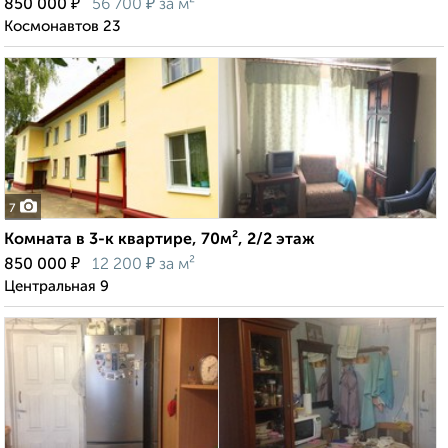
₽
₽
850 000
56 700
за м²
Космонавтов 23
7
Комната в 3-к квартире, 70м², 2/2 этаж
₽
₽
850 000
12 200
за м²
Центральная 9