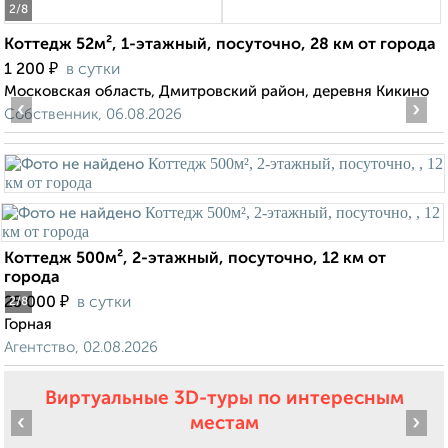
2
/8
Коттедж 52м², 1-этажный, посуточно, 28 км от города
₽
1 200
в сутки
Московская область, Дмитровский район, деревня Кикино
‹
›
Собственник, 06.08.2026
Коттедж 500м², 2-этажный, посуточно, 12 км от
города
₽
25 000
в сутки
2
/8
Горная
Агентство, 02.08.2026
Виртуальные 3D-туры по интересным
‹
›
местам