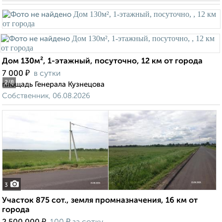
Дом 130м², 1-этажный, посуточно, 12 км от города
₽
7 000
в сутки
2
/8
площадь Генерала Кузнецова
Собственник, 06.08.2026
3
Участок 875 сот., земля промназначения, 16 км от
города
₽
₽