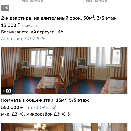
2
/5
2-к квартира, на длительный срок, 50м², 3/5 этаж
₽
18 000
в месяц
Большевистский переулок 4А
Агентство, 30.07.2026
8
Комната в общежитии, 15м², 5/5 этаж
₽
₽
550 000
36 700
за м²
мкр. ДЗФС, микрорайон ДЗФС 5