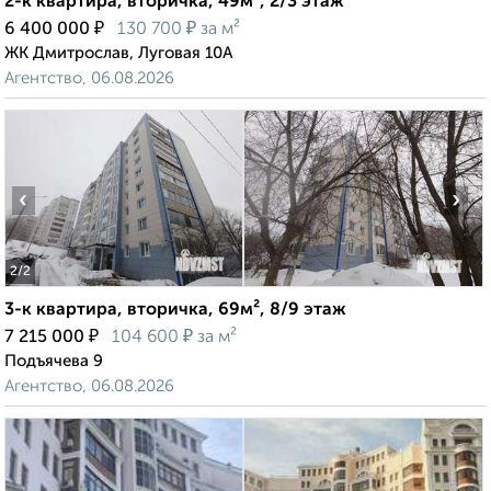
2-к квартира, вторичка, 49м², 2/3 этаж
₽
₽
6 400 000
130 700
за м²
ЖК Дмитрослав, Луговая 10А
Агентство, 06.08.2026
‹
›
2
/2
3-к квартира, вторичка, 69м², 8/9 этаж
₽
₽
7 215 000
104 600
за м²
Подъячева 9
Агентство, 06.08.2026