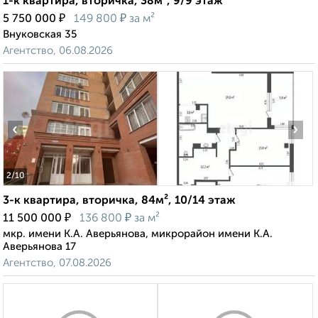
1-к квартира, вторичка, 38м², 9/9 этаж
₽
₽
5 750 000
149 800
за м²
Внуковская 35
Агентство, 06.08.2026
‹
›
2
/10
3-к квартира, вторичка, 84м², 10/14 этаж
₽
₽
11 500 000
136 800
за м²
мкр. имени К.А. Аверьянова, микрорайон имени К.А.
Аверьянова 17
Агентство, 07.08.2026