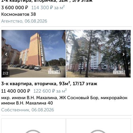
1-к квартира, вторичка, 32м², 5/9 этаж
₽
₽
3 600 000
114 300
за м²
Космонавтов 38
Агентство, 06.08.2026
‹
›
2
/2
3-к квартира, вторичка, 93м², 17/17 этаж
₽
₽
11 400 000
122 600
за м²
мкр. имени В.Н. Махалина, ЖК Сосновый Бор, микрорайон
имени В.Н. Махалина 40
Собственник, 06.08.2026