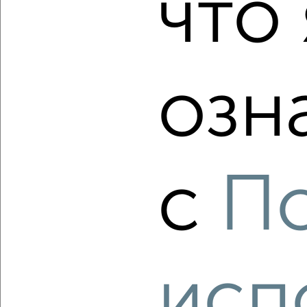
что 
₽
₽
3 850 000
128 800
за м²
мкр. ДЗФС, микрорайон ДЗФС 15
Агентство, 06.08.2026
озн
‹
›
2
/2
с
П
1-к квартира, вторичка, 32м², 5/9 этаж
₽
₽
3 600 000
114 300
за м²
Космонавтов 38
Агентство, 06.08.2026
исп