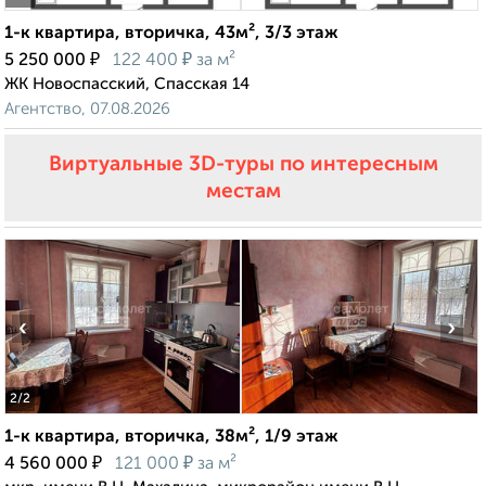
1-к квартира, вторичка, 43м², 3/3 этаж
₽
₽
5 250 000
122 400
за м²
ЖК Новоспасский, Спасская 14
Агентство, 07.08.2026
Виртуальные 3D-туры по интересным
местам
‹
›
2
/2
1-к квартира, вторичка, 38м², 1/9 этаж
₽
₽
4 560 000
121 000
за м²