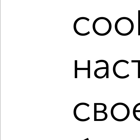
Подберите подходящую недвижимость из предложений
cook
от собственников, риэлторов, застройщиков и агенств
недвижимости, связаться с ними можно по телефону или
написать сообщение в любом удобном для вас
мессенджере, это безопасно и бесплатно.
Для покупки квартиры доступна ипотека от крупнейших
банков России: СберБанк, ВТБ, Альфа-Банк,
нас
Россельхозбанк, Совкомбанк, Т-Банк, Росбанк, Почта
Банк на сумму от 400 000 до 120 000 000 рублей сроком
до 30 лет.
Сайт работает во многих городах России.
Сколько стоит купить однокомнатную квартиру в
сво
Подмосковье, Дмитрове?
Цена недвижимости: мин. от
3600000
руб. до макс.
7800000
руб.
Средняя цена:
5854666
руб.
Цена за м2: от
124137
руб. до
156000
руб.