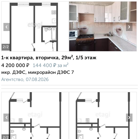
‹
›
2
/2
1-к квартира, вторичка, 29м², 1/5 этаж
₽
₽
4 200 000
144 400
за м²
мкр. ДЗФС, микрорайон ДЗФС 7
Агентство, 07.08.2026
‹
›
2
/2