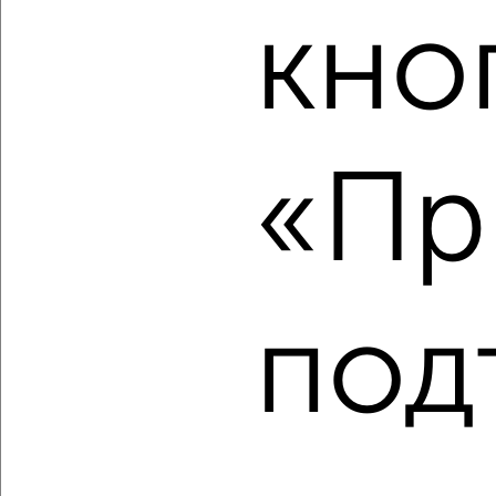
кно
‹
›
2
/10
«Пр
1-к квартира, вторичка, 47м², 2/12 этаж
₽
₽
6 000 000
127 700
за м²
мкр. ДЗФС, микрорайон ДЗФС 42
Агентство, 06.08.2026
под
‹
›
2
/2
1-к квартира, вторичка, 30м², 3/5 этаж