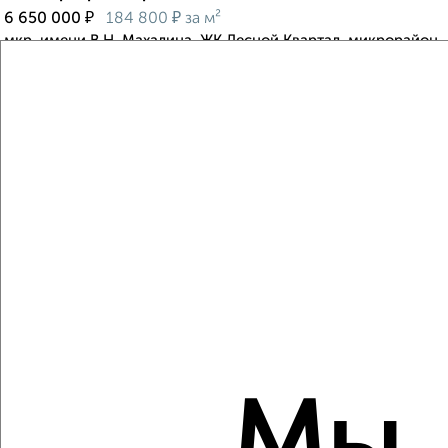
₽
₽
6 650 000
184 800
за м²
мкр. имени В.Н. Махалина, ЖК Лесной Квартал, микрорайон
имени В.Н. Махалина 37
Агентство, 06.08.2026
Виртуальные 3D-туры по музеям и объектам
культуры
‹
›
2
/2
1-к квартира, вторичка, 36м², 7/9 этаж
₽
₽
5 300 000
148 900
за м²
Сиреневая 7