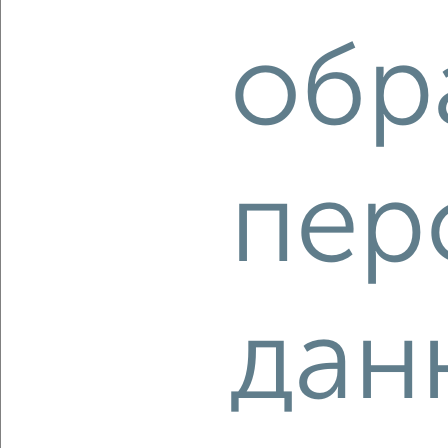
Агентство, 06.08.2026
обр
‹
›
пер
2
/2
1-к квартира, вторичка, 33м², 6/17 этаж
₽
₽
5 850 000
177 300
за м²
мкр. имени В.Н. Махалина, ЖК Лесной Квартал, микрорайон
имени В.Н. Махалина 39
Агентство, 05.08.2026
дан
‹
›