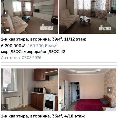
‹
›
2
/10
1-к квартира, вторичка, 39м², 11/12 этаж
₽
₽
6 200 000
160 300
за м²
мкр. ДЗФС, микрорайон ДЗФС 42
Агентство, 07.08.2026
‹
›
2
/2
1-к квартира, вторичка, 36м², 4/18 этаж