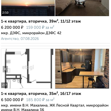
2
/10
1-к квартира, вторичка, 39м², 11/12 этаж
₽
₽
6 200 000
159 000
за м²
мкр. ДЗФС, микрорайон ДЗФС 42
Агентство, 07.08.2026
‹
›
2
/7
1-к квартира, вторичка, 35м², 16/17 этаж
₽
₽
6 500 000
185 800
за м²
мкр. имени В.Н. Махалина, ЖК Лесной Квартал, микрорайон
имени В.Н. Махалина 36