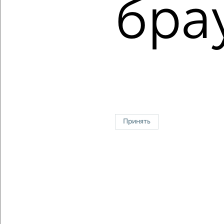
бра
Средняя цена за м2:
154070
руб.
Площадь: от
29
м2 до
50
м2
Средняя площадь:
38
м2
↑ НАВЕРХ К МЕНЮ
Однокомнатные
Двухкомнатные
Трехкомнатные
4‑комнатные
Квартиры студии
От застройщика
Без посредников
Вторичное жилье
Принять
В новостройке
В строящемся доме
В новом доме
Контакты
Политика конфиденциальности
Пользовательское соглашение
Дмитров, улица Школьная 10
© 2015–2026
Сайт-доска объявлений недвижимости
О проекте
Реклама на портале
Новости
Статьи
Блог
Риэлторы
Агентства
Застройщики
Ипотечный калькулятор
Консультации по недвижимости
Разместить объявление
Скачать приложение
Соцсети (vk.com | t.me | dzen.ru)