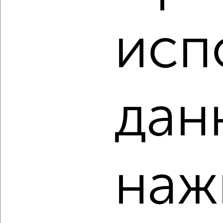
2
/1
1-к квартира, вторичка, 50м², 12/17 этаж
исп
₽
₽
6 700 000
134 000
за м²
ЖК На улице Белоброва, Архитектора В.В. Белоброва 11
Агентство, 06.08.2026
дан
‹
›
2
/1
наж
1-к квартира, вторичка, 41м², 3/15 этаж
₽
₽
6 700 000
163 500
за м²
Космонавтов 52
Агентство, 06.08.2026