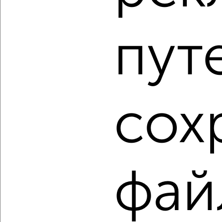
1-к квартира, вторичка, 40м², 2/18 этаж
₽
₽
7 600 000
190 000
за м²
Оборонная 32
пут
Агентство, 05.08.2026
1 / 2
2
сох
Как купить однокомнатную квартиру, с балконом,
лоджией в Подмосковье, Дмитрове на сайте Дмитров-
недвижимость?
Используя удобную форму поиска с множеством
фильтров и сортировкой по параметрам, вы можете
подобрать для покупки однокомнатную квартиру, с
фай
балконом, лоджией в Подмосковье, Дмитрове.
Найденные предложения: 94 объявлений, можно
посмотреть в виде списка или на карте, с описанием,
расположением, ценой и другими подробностями.