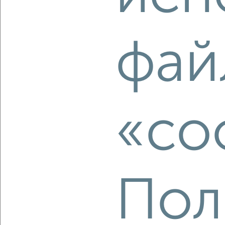
‹
›
2
/2
фай
1-к квартира, вторичка, 47м², 8/10 этаж
₽
₽
7 100 000
150 500
за м²
Гравийная 8
Агентство, 06.08.2026
«co
‹
›
Пол
2
/2
1-к квартира, вторичка, 38м², 9/9 этаж
₽
₽
5 750 000
149 800
за м²
Внуковская 35