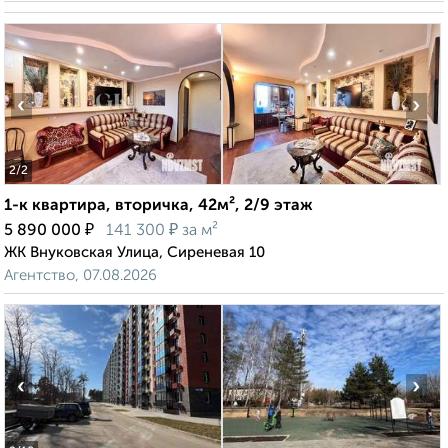
‹
›
2
/2
1-к квартира, вторичка, 42м², 2/9 этаж
₽
₽
5 890 000
141 300
за м²
ЖК Внуковская Улица, Сиреневая 10
Агентство, 07.08.2026
‹
›