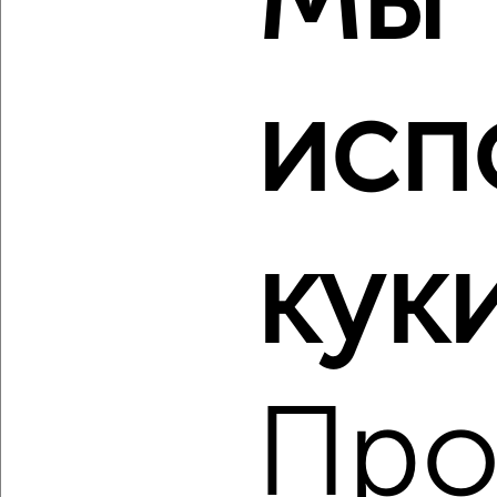
Мы
Агентство, 06.08.2026
исп
‹
›
2
/2
1-к квартира, вторичка, 32м², 5/9 этаж
куки
₽
₽
3 600 000
112 900
за м²
Космонавтов 38
Агентство, 06.08.2026
Про
‹
›