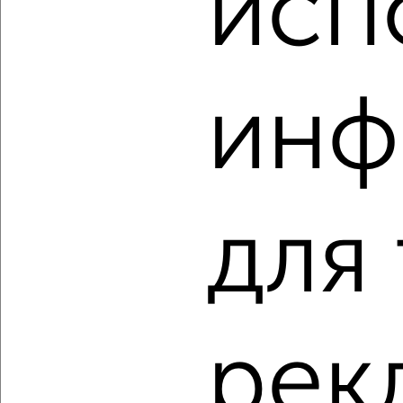
исп
‹
›
инф
2
/10
1-к квартира, вторичка, 46м², 1/17 этаж
₽
₽
7 250 000
157 000
за м²
Оборонная 30
для
Агентство, 05.08.2026
‹
›
рек
2
/2